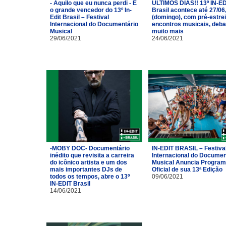
- Aquilo que eu nunca perdi - É
ÚLTIMOS DIAS!! 13º IN-ED
o grande vencedor do 13º In-
Brasil acontece até 27/06
Edit Brasil – Festival
(domingo), com pré-estrei
Internacional do Documentário
encontros musicais, deba
Musical
muito mais
29/06/2021
24/06/2021
-MOBY DOC- Documentário
IN-EDIT BRASIL – Festiva
inédito que revisita a carreira
Internacional do Documen
do icônico artista e um dos
Musical Anuncia Progra
mais importantes DJs de
Oficial de sua 13ª Edição
todos os tempos, abre o 13º
09/06/2021
IN-EDIT Brasil
14/06/2021