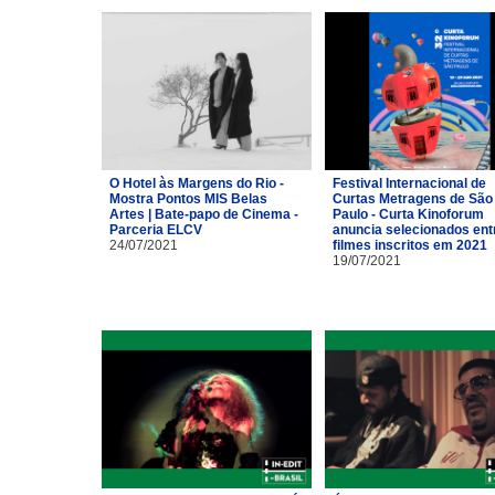
O Hotel às Margens do Rio -
Festival Internacional de
Mostra Pontos MIS Belas
Curtas Metragens de São
Artes | Bate-papo de Cinema -
Paulo - Curta Kinoforum
Parceria ELCV
anuncia selecionados ent
24/07/2021
filmes inscritos em 2021
19/07/2021