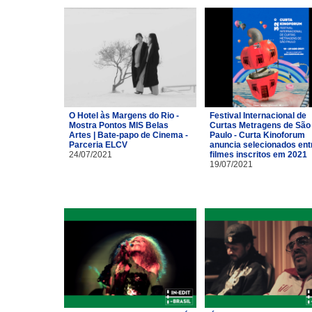
O Hotel às Margens do Rio -
Festival Internacional de
Mostra Pontos MIS Belas
Curtas Metragens de São
Artes | Bate-papo de Cinema -
Paulo - Curta Kinoforum
Parceria ELCV
anuncia selecionados ent
24/07/2021
filmes inscritos em 2021
19/07/2021