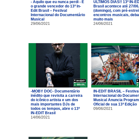
- Aquilo que eu nunca perdi - É
ÚLTIMOS DIAS!! 13º IN-ED
o grande vencedor do 13º In-
Brasil acontece até 27/06
Edit Brasil – Festival
(domingo), com pré-estrei
Internacional do Documentário
encontros musicais, deba
Musical
muito mais
29/06/2021
24/06/2021
-MOBY DOC- Documentário
IN-EDIT BRASIL – Festiva
inédito que revisita a carreira
Internacional do Documen
do icônico artista e um dos
Musical Anuncia Progra
mais importantes DJs de
Oficial de sua 13ª Edição
todos os tempos, abre o 13º
09/06/2021
IN-EDIT Brasil
14/06/2021