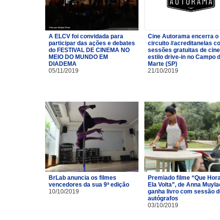
A ELCV foi convidada para
Cine Autorama encerra o
participar das ações e debates
circuito #acreditanelas 
do FESTIVAL DE CINEMA NO
sessões gratuitas de cin
MEIO DO MUNDO EM
estilo drive-in no Campo 
DIADEMA
Marte (SP)
05/11/2019
21/10/2019
BrLab anuncia os filmes
Premiado filme “Que Hor
vencedores da sua 9ª edição
Ela Volta”, de Anna Muyla
10/10/2019
ganha livro com sessão d
autógrafos
03/10/2019