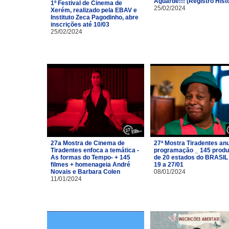
Aguarde!!! (Registro Hist
1º Festival de Cinema de
25/02/2024
Xerém, realizado pela EBAV e
Instituto Zeca Pagodinho, abre
inscrições até 10/03
25/02/2024
27a Mostra de Cinema de
27ª Mostra Tiradentes an
Tiradentes enfoca a temática -
programação _ 145 prod
As formas do Tempo- + 145
de 20 estados do BRASIL
filmes + homenageia André
19 a 27/01
Novais e Barbara Colen
08/01/2024
11/01/2024