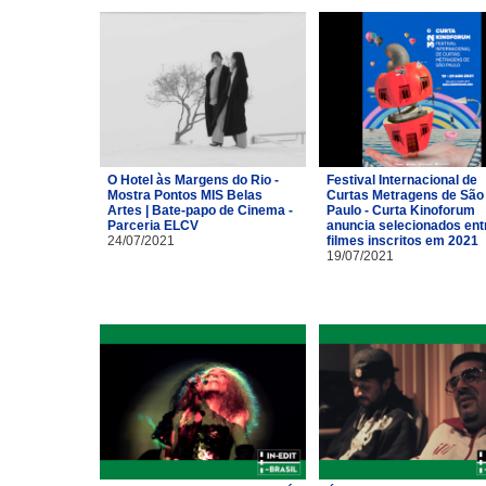
O Hotel às Margens do Rio -
Festival Internacional de
Mostra Pontos MIS Belas
Curtas Metragens de São
Artes | Bate-papo de Cinema -
Paulo - Curta Kinoforum
Parceria ELCV
anuncia selecionados ent
24/07/2021
filmes inscritos em 2021
19/07/2021