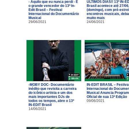
- Aquilo que eu nunca perdi - É
ÚLTIMOS DIAS!! 13º IN-ED
o grande vencedor do 13º In-
Brasil acontece até 27/06
Edit Brasil – Festival
(domingo), com pré-estrei
Internacional do Documentário
encontros musicais, deba
Musical
muito mais
29/06/2021
24/06/2021
-MOBY DOC- Documentário
IN-EDIT BRASIL – Festiva
inédito que revisita a carreira
Internacional do Documen
do icônico artista e um dos
Musical Anuncia Progra
mais importantes DJs de
Oficial de sua 13ª Edição
todos os tempos, abre o 13º
09/06/2021
IN-EDIT Brasil
14/06/2021