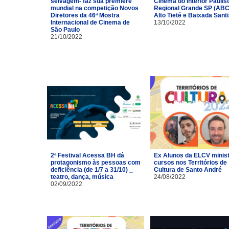
selvagem- faz sua première
Cinema do Interior Paulist
mundial na competição Novos
Regional Grande SP (ABC
Diretores da 46ª Mostra
Alto Tietê e Baixada Santi
Internacional de Cinema de
13/10/2022
São Paulo
21/10/2022
2ª Festival Acessa BH dá
Ex Alunos da ELCV minis
protagonismo às pessoas com
cursos nos Territórios de
deficiência (de 1/7 a 31/10) _
Cultura de Santo André
teatro, dança, música
24/08/2022
02/09/2022