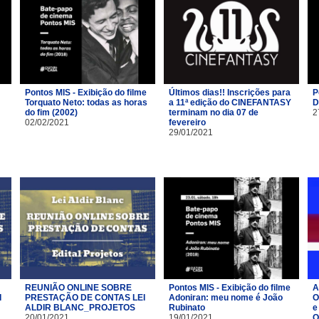
Pontos MIS - Exibição do filme
Últimos dias!! Inscrições para
P
Torquato Neto: todas as horas
a 11ª edição do CINEFANTASY
D
do fim (2002)
terminam no dia 07 de
2
02/02/2021
fevereiro
29/01/2021
REUNIÃO ONLINE SOBRE
Pontos MIS - Exibição do filme
A
I
PRESTAÇÃO DE CONTAS LEI
Adoniran: meu nome é João
O
ALDIR BLANC_PROJETOS
Rubinato
e
20/01/2021
19/01/2021
O