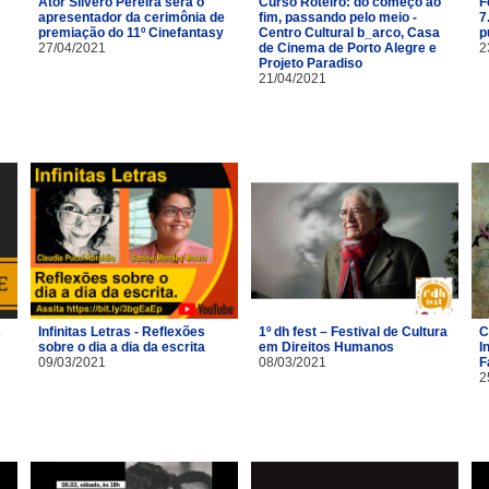
Ator Silvero Pereira será o
Curso Roteiro: do começo ao
F
apresentador da cerimônia de
fim, passando pelo meio -
7
premiação do 11º Cinefantasy
Centro Cultural b_arco, Casa
p
27/04/2021
de Cinema de Porto Alegre e
2
Projeto Paradiso
21/04/2021
s
Infinitas Letras - Reflexões
1º dh fest – Festival de Cultura
C
sobre o dia a dia da escrita
em Direitos Humanos
I
09/03/2021
08/03/2021
F
2