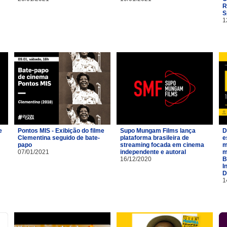
R
S
1
e
Pontos MIS - Exibição do filme
Supo Mungam Films lança
D
Clementina seguido de bate-
plataforma brasileira de
e
papo
streaming focada em cinema
m
07/01/2021
independente e autoral
m
16/12/2020
B
I
D
1