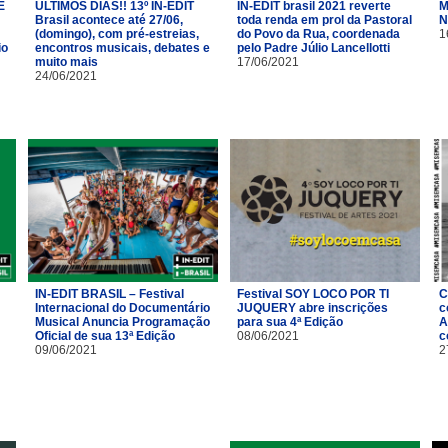
É
ÚLTIMOS DIAS!! 13º IN-EDIT
IN-EDIT brasil 2021 reverte
M
Brasil acontece até 27/06,
toda renda em prol da Pastoral
N
(domingo), com pré-estreias,
do Povo da Rua, coordenada
1
io
encontros musicais, debates e
pelo Padre Júlio Lancellotti
muito mais
17/06/2021
24/06/2021
IN-EDIT BRASIL – Festival
Festival SOY LOCO POR TI
C
Internacional do Documentário
JUQUERY abre inscrições
c
Musical Anuncia Programação
para sua 4ª Edição
A
Oficial de sua 13ª Edição
08/06/2021
c
09/06/2021
2