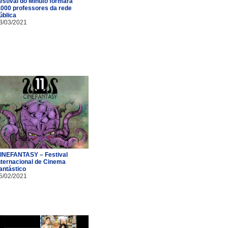
estival do Minuto formará
.000 professores da rede
ública
3/03/2021
INEFANTASY – Festival
nternacional de Cinema
antástico
5/02/2021