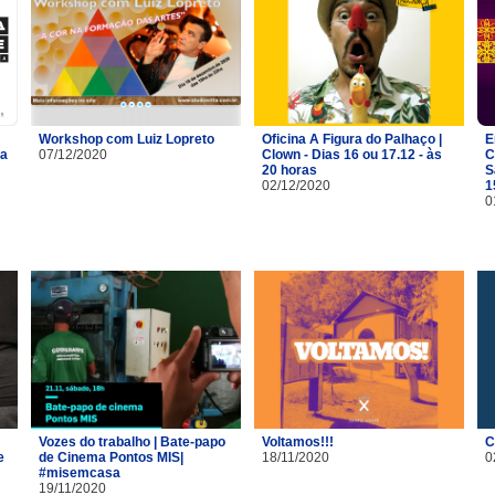
Workshop com Luiz Lopreto
Oficina A Figura do Palhaço |
E
na
07/12/2020
Clown - Dias 16 ou 17.12 - às
C
20 horas
S
02/12/2020
1
0
Vozes do trabalho | Bate-papo
Voltamos!!!
C
e
de Cinema Pontos MIS|
18/11/2020
0
#misemcasa
19/11/2020