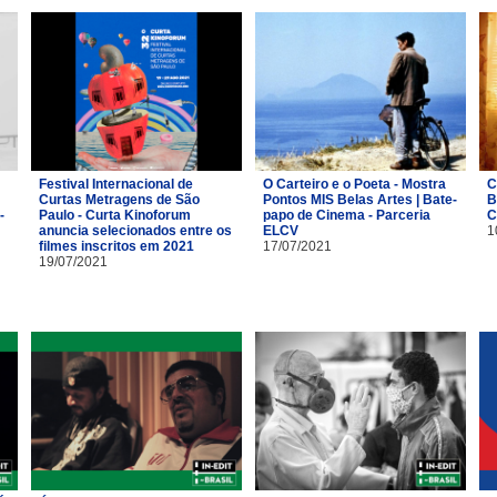
Festival Internacional de
O Carteiro e o Poeta - Mostra
C
Curtas Metragens de São
Pontos MIS Belas Artes | Bate-
B
-
Paulo - Curta Kinoforum
papo de Cinema - Parceria
C
anuncia selecionados entre os
ELCV
1
filmes inscritos em 2021
17/07/2021
19/07/2021