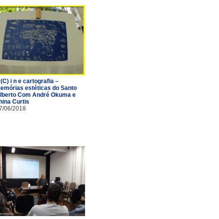
 (C) i n e cartografia –
emórias estéticas do Santo
lberto Com André Okuma e
hina Curtis
7/06/2018