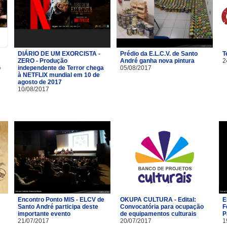
DIÁRIO DE UM EXORCISTA -
Prédio da E.L.C.V. de Santo
T
ZERO - Produção
André ganha nova pintura
2
o
independente de Terror chega
05/08/2017
à NETFLIX mundial em 10 de
agosto de 2017
10/08/2017
Encontro Ponto MIS - ELCV de
OKUPA CULTURA - Edital:
E
Santo André participa deste
Convocatória para ocupação
F
importante evento
de equipamentos culturais
P
21/07/2017
20/07/2017
1