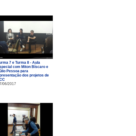
urma 7 e Turma 8 - Aula
special com Miton Bíscaro e
úlio Pessoa para
presentação dos projetos de
CC
7/06/2017