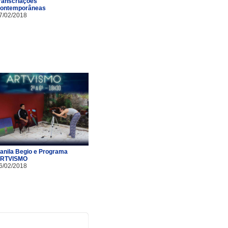
ranscriações
ontemporâneas
7/02/2018
anila Begio e Programa
RTVISMO
6/02/2018