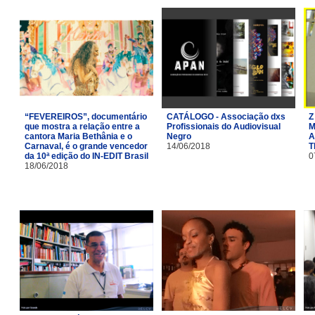
“FEVEREIROS”, documentário
CATÁLOGO - Associação dxs
Z
que mostra a relação entre a
Profissionais do Audiovisual
M
cantora Maria Bethânia e o
Negro
A
Carnaval, é o grande vencedor
14/06/2018
T
da 10ª edição do IN-EDIT Brasil
0
18/06/2018