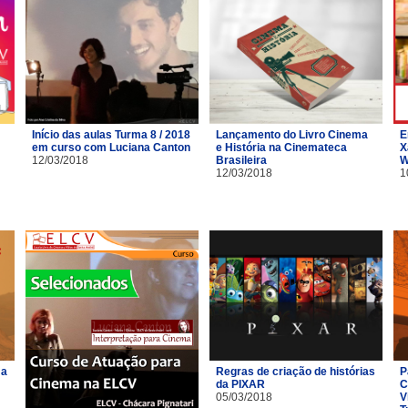
Início das aulas Turma 8 / 2018
Lançamento do Livro Cinema
E
em curso com Luciana Canton
e História na Cinemateca
X
12/03/2018
Brasileira
W
12/03/2018
1
ma
Regras de criação de histórias
P
da PIXAR
C
05/03/2018
V