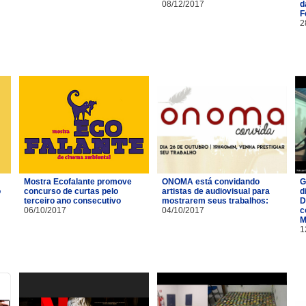
08/12/2017
d
F
2
Mostra Ecofalante promove
ONOMA está convidando
G
o
concurso de curtas pelo
artistas de audiovisual para
d
terceiro ano consecutivo
mostrarem seus trabalhos:
D
06/10/2017
04/10/2017
c
M
1