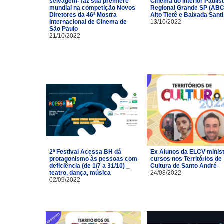
selvagem- faz sua première
Cinema do Interior Paulist
mundial na competição Novos
Regional Grande SP (ABC
Diretores da 46ª Mostra
Alto Tietê e Baixada Santi
Internacional de Cinema de
13/10/2022
São Paulo
21/10/2022
2ª Festival Acessa BH dá
Ex Alunos da ELCV minis
protagonismo às pessoas com
cursos nos Territórios de
deficiência (de 1/7 a 31/10) _
Cultura de Santo André
teatro, dança, música
24/08/2022
02/09/2022