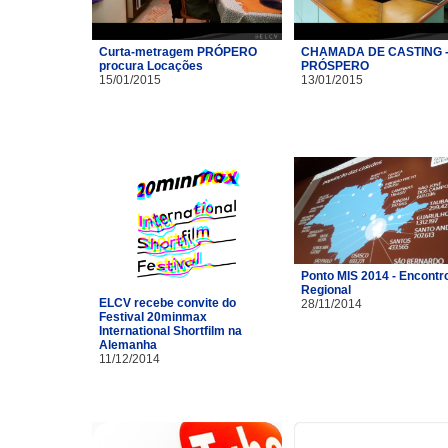
Curta-metragem PRÓPERO
CHAMADA DE CASTING 
procura Locações
PRÓSPERO
15/01/2015
13/01/2015
Ponto MIS 2014 - Encontr
Regional
ELCV recebe convite do
28/11/2014
Festival 20minmax
International Shortfilm na
Alemanha
11/12/2014