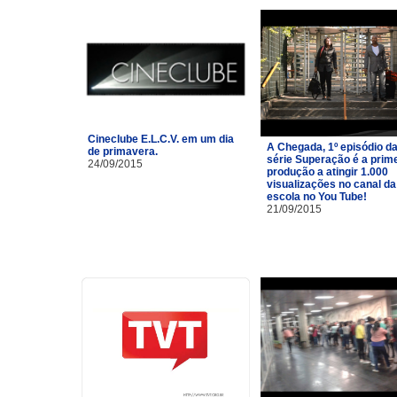
Cineclube E.L.C.V. em um dia
A Chegada, 1º episódio d
de primavera.
série Superação é a prim
24/09/2015
produção a atingir 1.000
visualizações no canal da
escola no You Tube!
21/09/2015