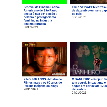
Festival de Cinema Latino-
Filme SELVAGEM estreia 
Americano de São Paulo
de dezembro em seis capi
chega à sua 16ª edição e
do país
celebra o protagonismo
06/12/2021
feminino na indústria
cinematográfica
06/12/2021
XINGU 60 ANOS - Mostra de
O BANHEIRO – Projeto Te
Filmes marca os 60 anos do
tem estreia impactante e
Parque Indígena do Xingu
segue em cartaz até 12 d
26/11/2021
dezembro!
24/11/2021