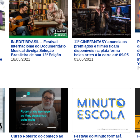
IN-EDIT BRASIL – Festival
11º CINEFANTASY anuncia os
P
Internacional do Documentário
premiados e filmes ficam
d
Musical divulga Seleção
disponíveis na plataforma
d
Brasileira de sua 13ª Edição
belas artes à la carte até 09/05
D
de
18/05/2021
03/05/2021
I
Y
2
Curso Roteiro: do começo ao
Festival do Minuto formará
F