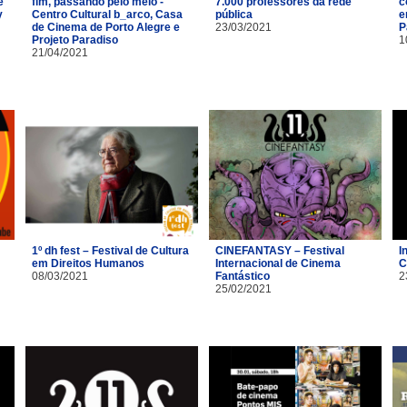
e
fim, passando pelo meio -
7.000 professores da rede
c
y
Centro Cultural b_arco, Casa
pública
e
de Cinema de Porto Alegre e
23/03/2021
P
Projeto Paradiso
1
21/04/2021
1º dh fest – Festival de Cultura
CINEFANTASY – Festival
I
em Direitos Humanos
Internacional de Cinema
C
08/03/2021
Fantástico
2
25/02/2021