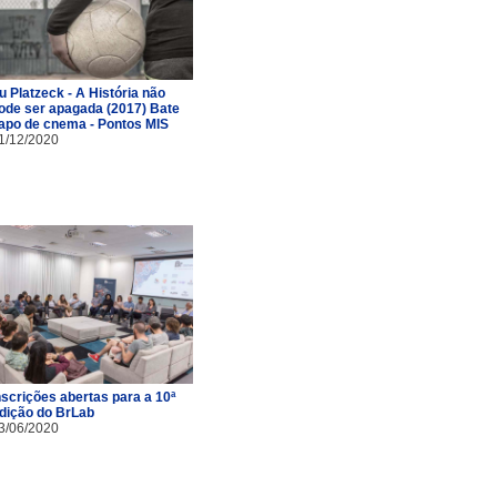
u Platzeck - A História não
ode ser apagada (2017) Bate
apo de cnema - Pontos MIS
1/12/2020
nscrições abertas para a 10ª
dição do BrLab
3/06/2020