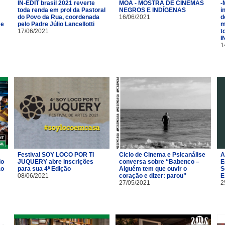
IN-EDIT brasil 2021 reverte
MOÃ - MOSTRA DE CINEMAS
-
toda renda em prol da Pastoral
NEGROS E INDÍGENAS
i
do Povo da Rua, coordenada
16/06/2021
d
 e
pelo Padre Júlio Lancellotti
m
17/06/2021
t
I
1
Festival SOY LOCO POR TI
Ciclo de Cinema e Psicanálise
A
io
JUQUERY abre inscrições
conversa sobre “Babenco –
E
ão
para sua 4ª Edição
Alguém tem que ouvir o
S
08/06/2021
coração e dizer: parou”
E
27/05/2021
2