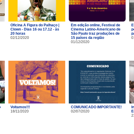
Oficina A Figura do Palhaço |
Em edição online, Festival de
E
Clown - Dias 16 ou 17.12 - às
Cinema Latino-Americano de
p
20 horas
São Paulo traz produções de
p
02/12/2020
15 países da região
0
01/12/2020
o
Voltamos!!!
COMUNICADO IMPORTANTE!
I
18/11/2020
02/07/2020
E
2