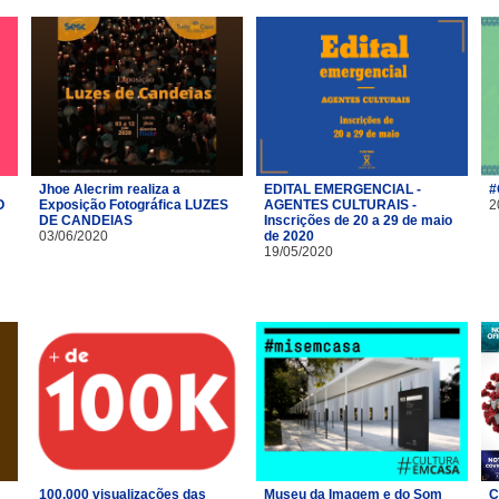
Jhoe Alecrim realiza a
EDITAL EMERGENCIAL -
#
O
Exposição Fotográfica LUZES
AGENTES CULTURAIS -
2
DE CANDEIAS
Inscrições de 20 a 29 de maio
03/06/2020
de 2020
19/05/2020
100.000 visualizações das
Museu da Imagem e do Som
C