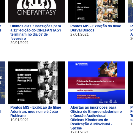
e
Últimos dias!! Inscrições para
Pontos MIS - Exibição do filme
R
s
a 11ª edição do CINEFANTASY
Durval Discos
P
terminam no dia 07 de
27/01/2021
A
fevereiro
2
29/01/2021
Pontos MIS - Exibição do filme
Abertas as inscrições para
P
I
Adoniran: meu nome é João
Oficina de Empreendedorismo
F
Rubinato
e Gestão Audiovisual -
T
19/01/2021
Oficinas Kinoforum de
s
Realização Audiovisual -
1
Spcine
12/01/2021