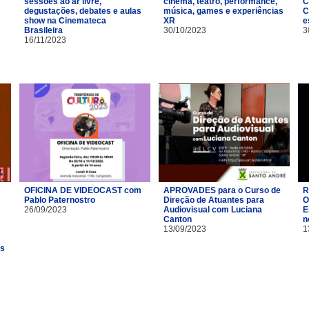
sessões ao ar livre,
cinema, teatro, performance,
C
degustações, debates e aulas
música, games e experiências
C
show na Cinemateca
XR
e
Brasileira
30/10/2023
3
16/11/2023
OFICINA DE VIDEOCAST com
APROVADES para o Curso de
R
Pablo Paternostro
Direção de Atuantes para
O
26/09/2023
Audiovisual com Luciana
E
Canton
n
13/09/2023
1
es