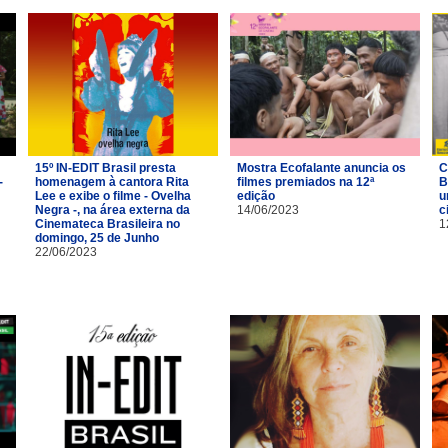
15º IN-EDIT Brasil presta
Mostra Ecofalante anuncia os
C
-
homenagem à cantora Rita
filmes premiados na 12ª
B
Lee e exibe o filme - Ovelha
edição
u
Negra -, na área externa da
14/06/2023
c
Cinemateca Brasileira no
1
domingo, 25 de Junho
22/06/2023