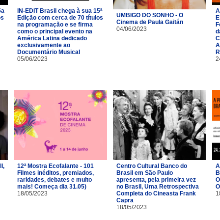
5a
IN-EDIT Brasil chega à sua 15ª
A
UMBIGO DO SONHO - O
os
Edição com cerca de 70 títulos
E
Cinema de Paula Gaitán
na programação e se firma
F
04/06/2023
como o principal evento na
d
América Latina dedicado
C
exclusivamente ao
A
Documentário Musical
R
05/06/2023
2
l,
12ª Mostra Ecofalante - 101
Centro Cultural Banco do
A
Filmes inéditos, premiados,
Brasil em São Paulo
B
raridades, debates e muito
apresenta, pela primeira vez
O
mais! Começa dia 31.05)
no Brasil, Uma Retrospectiva
O
18/05/2023
Completa do Cineasta Frank
1
Capra
18/05/2023