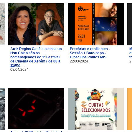
Atriz Regina Casé e o cineasta
Precárias e resilientes -
M
Hsu Chien são os
Sessão + Bate-papo -
e
homenageados do 1º Festival
Cineclube Pontos MIS
t
de Cinema de Xerém ( de 08 a
22/03/2024
2
11/05)
08/04/2024