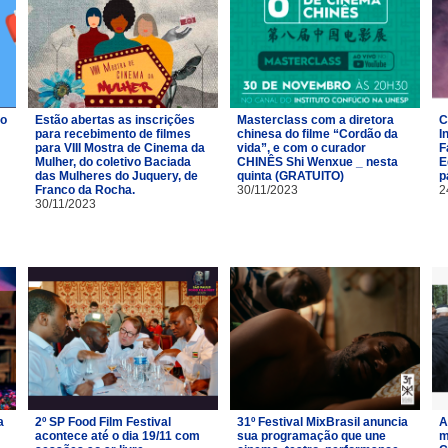
ro
Estão abertas as inscrições
Masterclass com a diretora
C
para recebimento de filmes
chinesa do filme “Cordão da
I
para VIII Mostra de Cinema da
vida”, e com o curador
F
Mulher, do coletivo Baciada
CHINÊS Shi Wenxue _ nesta
E
das Mulheres do Juquery, de
quinta (GRATUITO)
p
Franco da Rocha.
30/11/2023
2
30/11/2023
a
2º SP Food Film Festival
31º Festival MixBrasil anuncia
A
acontece até o dia 19/11 com
sua programação que une
m