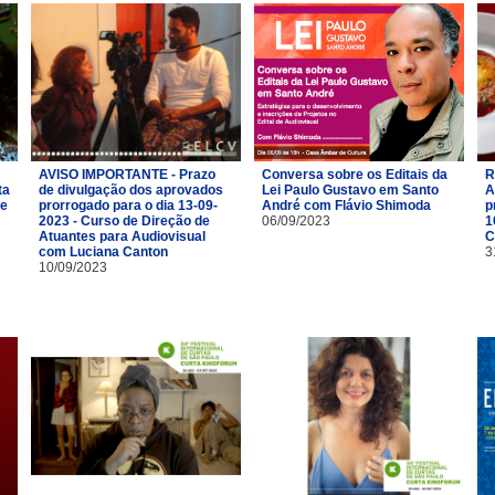
AVISO IMPORTANTE - Prazo
Conversa sobre os Editais da
R
ta
de divulgação dos aprovados
Lei Paulo Gustavo em Santo
A
de
prorrogado para o dia 13-09-
André com Flávio Shimoda
p
2023 - Curso de Direção de
06/09/2023
1
Atuantes para Audiovisual
C
com Luciana Canton
3
10/09/2023