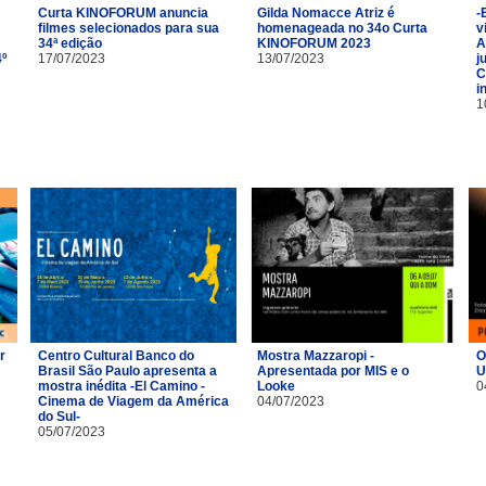
Curta KINOFORUM anuncia
Gilda Nomacce Atriz é
-
filmes selecionados para sua
homenageada no 34o Curta
v
34ª edição
KINOFORUM 2023
A
4º
17/07/2023
13/07/2023
j
C
i
1
r
Centro Cultural Banco do
Mostra Mazzaropi -
O
Brasil São Paulo apresenta a
Apresentada por MIS e o
U
m
mostra inédita -El Camino -
Looke
0
Cinema de Viagem da América
04/07/2023
do Sul-
05/07/2023