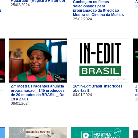
Aguarde!!! (Registro Histórico)
Conheçam os filmes
A
25/02/2024
e
selecionados para
2
e
programação da 8ª edição
Mostra de Cinema da Mulher.
25/02/2024
27ª Mostra Tiradentes anuncia
16º In-Edit Brasil_inscrições
2
 -
programação _ 145 produções
abertas!!
T
de 20 estados do BRASIL _ De
04/01/2024
d
19 a 27/01
2
08/01/2024