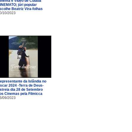
inema e Vídeo de Cuiabá
INEMATO; júri popular
scolhe Beatriz Vira-folhas
0/10/2023
epresentante da Islândia no
scar 2024 -Terra de Deus-
streia dia 28 de Setembro
os Cinemas pela Filmicca
3/09/2023