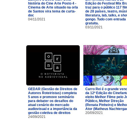
história do Cine Arte Posto 4 -
Edição do Festival Mix Br
Cinema de Arte situado na orla
traz para o público 117 fi
de Santos vira tema de curta-
de 28 países, teatro, músi
doc
literatura, lab, talks, e sh
04/11/2021
gongo. Tudo com entrada
gratuita.
03/11/2021
GEDAR (Gestão de Direitos de
Carro Rei é o grande ven
Autores Roteiristas) completa
da 12ª Edição do Cinefan
5 anos e promove seminário
eleito Melhor Filme pelo J
para debater os desafios do
Público, Melhor Direção
atual cenário do mercado
(Renata Pinheiro) e Melho
audiovisual e a importância da
Ator (Matheus Nachtergae
gestão coletiva de direitos
20/09/2021
24/09/2021