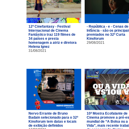
12º Cinefantasy - Festival
- República - e - Cenas de
Internacional de Cinema
Infância - são os principai
Fantástico traz 119 filmes de
premiados no 32º Curta
34 países e presta
Kinoforum
homenagem a atriz e diretora
29/08/2021
Helena Ignez
31/08/2021
Nervo Errante de Bruno
10ª Mostra Ecofalante de
Badain selecionado para o 32º
Cinema promove a pré-es
Kinoforum tem datas e locais
mundial de “A Bolsa ou a
de exibição definidos
Vida”, mais recente traba