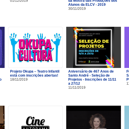
01/12/2019
da Mostra das Produções dos
Alunos da ELCV - 2019
30/11/2019
Projeto Okupa – Teatro Infantil
Aniversário de 467 Anos de
F
está com inscrições abertas!
Santo André - Seleção de
S
o
18/11/2019
Projetos - Inscrições de 11/11
P
a 27/12
1
11/11/2019