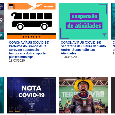
CORONAVÍRUS (COVID-19) –
CORONAVÍRUS (COVID-19) –
C
Prefeitos do Grande ABC
Secretaria de Cultura de Santo
N
aprovam suspensão
André - Suspensão das
d
temporária do transporte
Atividades
1
público municipal
18/03/2020
18/03/2020