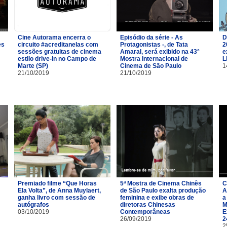
Cine Autorama encerra o
Episódio da série - As
D
es
circuito #acreditanelas com
Protagonistas -, de Tata
2
sessões gratuitas de cinema
Amaral, será exibido na 43°
e
estilo drive-in no Campo de
Mostra Internacional de
L
Marte (SP)
Cinema de São Paulo
1
21/10/2019
21/10/2019
Premiado filme “Que Horas
5ª Mostra de Cinema Chinês
C
Ela Volta”, de Anna Muylaert,
de São Paulo exalta produção
A
ganha livro com sessão de
feminina e exibe obras de
a
autógrafos
diretoras Chinesas
M
03/10/2019
Contemporâneas
E
26/09/2019
2
2