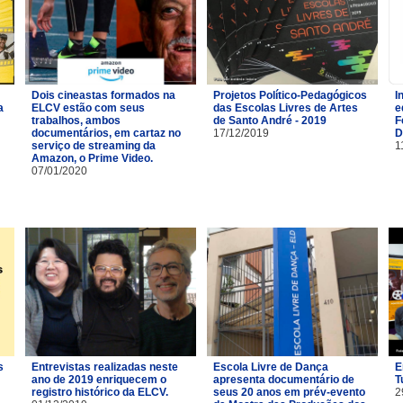
Dois cineastas formados na
Projetos Político-Pedagógicos
I
a
ELCV estão com seus
das Escolas Livres de Artes
e
trabalhos, ambos
de Santo André - 2019
F
documentários, em cartaz no
17/12/2019
D
serviço de streaming da
1
Amazon, o Prime Video.
07/01/2020
s
Entrevistas realizadas neste
Escola Livre de Dança
E
ano de 2019 enriquecem o
apresenta documentário de
T
registro histórico da ELCV.
seus 20 anos em prév-evento
2