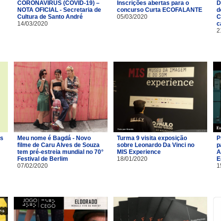
CORONAVÍRUS (COVID-19) –
Inscrições abertas para o
D
NOTA OFICIAL - Secretaria de
concurso Curta ECOFALANTE
d
Cultura de Santo André
05/03/2020
C
14/03/2020
c
2
os
Meu nome é Bagdá - Novo
Turma 9 visita exposição
P
filme de Caru Alves de Souza
sobre Leonardo Da Vinci no
p
tem pré-estreia mundial no 70°
MIS Experience
A
Festival de Berlim
18/01/2020
E
07/02/2020
1