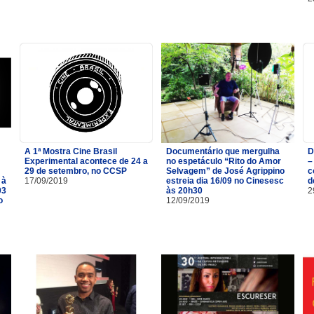
A 1ª Mostra Cine Brasil
Documentário que mergulha
D
Experimental acontece de 24 a
no espetáculo “Rito do Amor
–
29 de setembro, no CCSP
Selvagem” de José Agrippino
c
 à
17/09/2019
estreia dia 16/09 no Cinesesc
d
03
às 20h30
2
o
12/09/2019