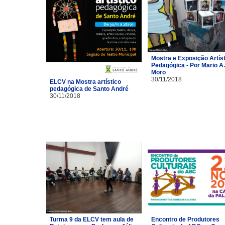
Mostra e Exposição Artíst
Pedagógica - Por Mario A.
Moro
30/11/2018
ELCV na Mostra artístico
pedagógica de Santo André
30/11/2018
Turma 9 da ELCV tem aula de
Encontro de Produtores