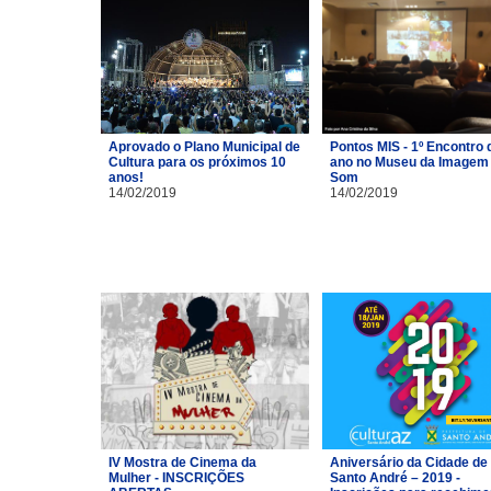
Aprovado o Plano Municipal de
Pontos MIS - 1º Encontro 
Cultura para os próximos 10
ano no Museu da Imagem 
anos!
Som
14/02/2019
14/02/2019
IV Mostra de Cinema da
Aniversário da Cidade de
Mulher - INSCRIÇÕES
Santo André – 2019 -