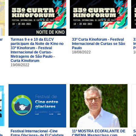
ar
Turmas 9 e e 10 da ELCV
33º Curta Kinoforum - Festival
3
participam da Noite de Kino no
Internacional de Curtas se São
I
33º Kinoforum - Festival
Paulo
P
Internacional de Curtas-
18/08/2022
1
Metragens de São Paulo -
Curta Kinoforum
19/08/2022
e
Festival Internacional -Cine
11ª MOSTRA ECOFALANTE DE
S
da
Entre Glaciares- de El Calafate
CINEMA Masterclass com
g