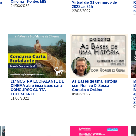
Cinema - Pontos MIS
as
Virtual dia 31 de março de
R
24/03/2022
2022 às 21h
C
23/03/2022
n
2
11ª MOSTRA ECOFALANTE DE
As Bases de uma História
M
CINEMA abre inscrições para
com Romeu Di Sessa -
M
CONCURSO CURTA
Gratuita e OnLine
B
ECOFALANTE
09/03/2022
a
11/03/2022
C
S
0