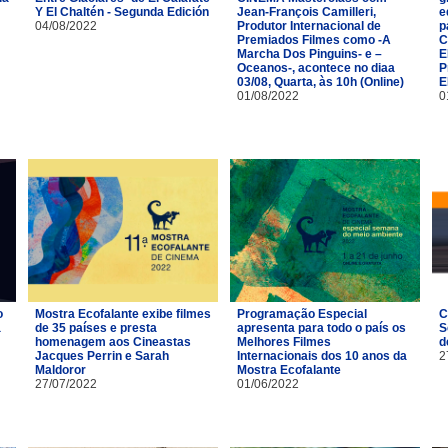
Y El Chaltén - Segunda Edición
Jean-François Camilleri,
e
04/08/2022
Produtor Internacional de
p
Premiados Filmes como -A
C
Marcha Dos Pinguins- e –
E
Oceanos-, acontece no diaa
P
03/08, Quarta, às 10h (Online)
E
01/08/2022
0
o
Mostra Ecofalante exibe filmes
Programação Especial
C
a
de 35 países e presta
apresenta para todo o país os
S
homenagem aos Cineastas
Melhores Filmes
d
Jacques Perrin e Sarah
Internacionais dos 10 anos da
2
Maldoror
Mostra Ecofalante
27/07/2022
01/06/2022