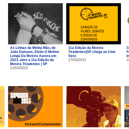
As Linhas da Minha Mão, de
11a Edição da Mostra
3
João Dumans, Eleito O Melhor
Tiradentes|SP chega ao Cine
F
Longa Da Mostra Aurora em
Sesc
i
2023, abre a 11a Edição da
17/03/2023
1
Mostra Tiradentes | SP
21/03/2023