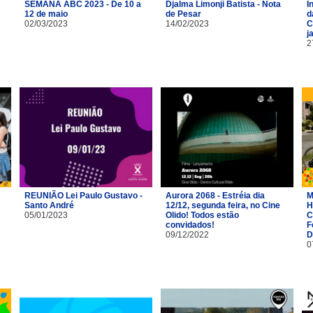
SEMANA ABC 2023 - De 10 a
Djalma Limonji Batista - Nota
I
12 de maio
de Pesar
d
02/03/2023
14/02/2023
C
j
2
REUNIÃO Lei Paulo Gustavo -
Aurora 2068 - Estréia dia
M
Santo André
12/12, segunda feira, no Cine
H
05/01/2023
Olido! Todos estão
C
convidados!
F
09/12/2022
D
0