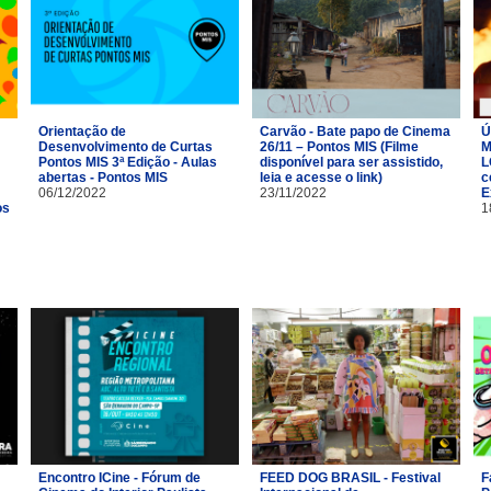
Orientação de
Carvão - Bate papo de Cinema
Ú
Desenvolvimento de Curtas
26/11 – Pontos MIS (Filme
M
Pontos MIS 3ª Edição - Aulas
disponível para ser assistido,
L
abertas - Pontos MIS
leia e acesse o link)
c
06/12/2022
23/11/2022
E
os
1
Encontro ICine - Fórum de
FEED DOG BRASIL - Festival
F