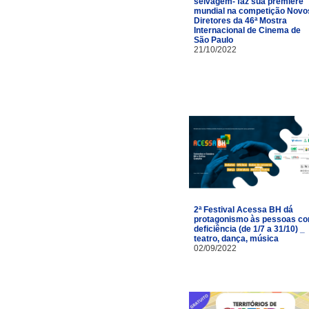
selvagem- faz sua première
mundial na competição Novo
Diretores da 46ª Mostra
Internacional de Cinema de
São Paulo
21/10/2022
2ª Festival Acessa BH dá
protagonismo às pessoas c
deficiência (de 1/7 a 31/10) _
teatro, dança, música
02/09/2022