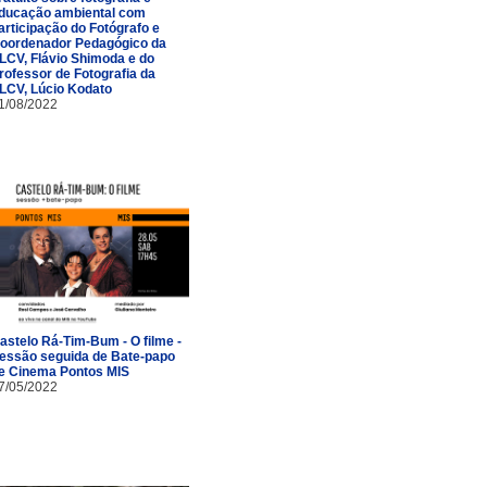
ducação ambiental com
articipação do Fotógrafo e
oordenador Pedagógico da
LCV, Flávio Shimoda e do
rofessor de Fotografia da
LCV, Lúcio Kodato
1/08/2022
astelo Rá-Tim-Bum - O filme -
essão seguida de Bate-papo
e Cinema Pontos MIS
7/05/2022