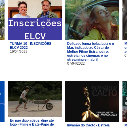
TURMA 10 - INSCRIÇÕES
Delicado longa belga Lola e o
M
ELCV 2022
Mar, indicado ao César de
e
19/04/2022
Melhor Filme Estrangeiro,
a
estreia nos cinemas e no
0
streaming em abril
07/04/2022
Eu não digo adeus, digo até
logo - Filme e Bate-Papo de
Invasão do Cacto - Estreia
M