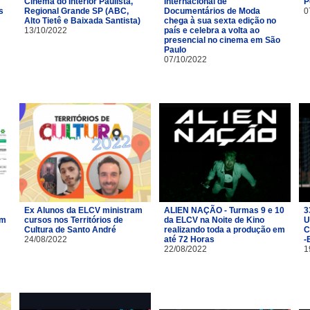
Cinema do Interior Paulista,
Internacional de
P
s
Regional Grande SP (ABC,
Documentários de Moda
0
Alto Tietê e Baixada Santista)
chega à sua sexta edição no
13/10/2022
país e celebra a volta ao
presencial no cinema em São
Paulo
07/10/2022
Ex Alunos da ELCV ministram
ALIEN NAÇÃO - Turmas 9 e 10
3
om
cursos nos Territórios de
da ELCV na Noite de Kino
U
Cultura de Santo André
realizando toda a produção em
C
24/08/2022
até 72 Horas
-
22/08/2022
1