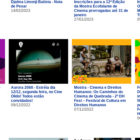
Djalma Limonji Batista - Nota
Inscrições para a 12ª Edição
I
de Pesar
da Mostra Ecofalante de
O
14/02/2023
Cinema prorrogadas até 31 de
M
janeiro
T
27/01/2023
0
-
Aurora 2068 - Estréia dia
Mostra - Cinema e Direitos
F
12/12, segunda feira, no Cine
Humanos: Os Caminhos do
D
Olido! Todos estão
Cinema de Quebrada - 2º DH
i
convidados!
Fest – Festival de Cultura em
f
09/12/2022
Direitos Humanos
p
07/12/2022
F
H
0