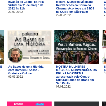
Invasão do Cacto - Estreia
Mostra -Mulheres Mágicas:
C
Virtual dia 31 de março de
Reinvenções da Bruxa do
E
2022 às 21h
Cinema- Acontece até 28/03
l
23/03/2022
no CCBB em São Paulo
S
22/03/2022
2
DE
As Bases de uma História
MOSTRA MULHERES
S
a
com Romeu Di Sessa -
MÁGICAS: REINVENÇÕES DA
p
Gratuita e OnLine
BRUXA NO CINEMA
0
09/03/2022
apresentada pelo Centro
Cultural Banco do Brasil em
São Paulo
07/03/2022