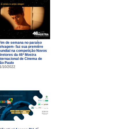
Fim de semana no paraíso
elvagem- faz sua première
undial na competição Novos
iretores da 46ª Mostra
nternacional de Cinema de
ão Paulo
1/10/2022