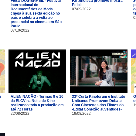
FEED DOG BRASIL - Festival
Fanzinoteca promove mostra
2
Internacional de
Peibê
p
Documentários de Moda
07/09/2022
d
)
chega à sua sexta edição no
t
país e celebra a volta ao
0
presencial no cinema em São
Paulo
07/10/2022
m
ALIEN NAÇÃO - Turmas 9 e 10
33º Curta Kinoforum e Instituto
O
da ELCV na Noite de Kino
Unibanco Promovem Debate
c
realizando toda a produção em
Com Cineastas dos Filmes do
1
até 72 Horas
-Edital Conexão Juventudes-
22/08/2022
19/08/2022