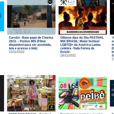
Carvão - Bate papo de Cinema
Últimos dias do 30a FESTIVAL
-
26/11 – Pontos MIS (Filme
MIX BRASIL: Maior festival
s
disponível para ser assistido,
LGBTQI+ da América Latina
m
leia e acesse o link)
celebra -Toda Forma de
D
23/11/2022
Existir-
I
18/11/2022
S
2