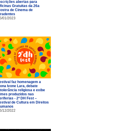
nscrições abertas para
ficinas Gratuitas da 26a
ostra de Cinema de
iradentes
5/01/2023
estival faz homenagem a
ona Ivone Lara, debate
ntolerância religiosa e exibe
ilmes produzidos nas
eriferias - 2º DH Fest –
estival de Cultura em Direitos
umanos
6/12/2022