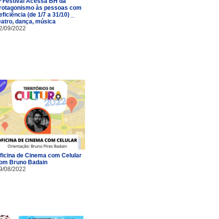
ª Festival Acessa BH dá
rotagonismo às pessoas com
eficiência (de 1/7 a 31/10) _
eatro, dança, música
2/09/2022
ficina de Cinema com Celular
om Bruno Badain
9/08/2022