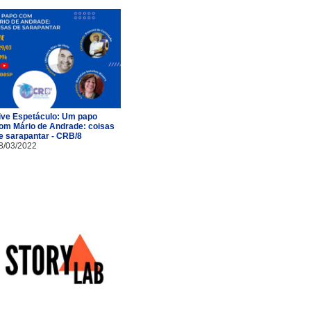
ive Espetáculo: Um papo
om Mário de Andrade: coisas
e sarapantar - CRB/8
8/03/2022