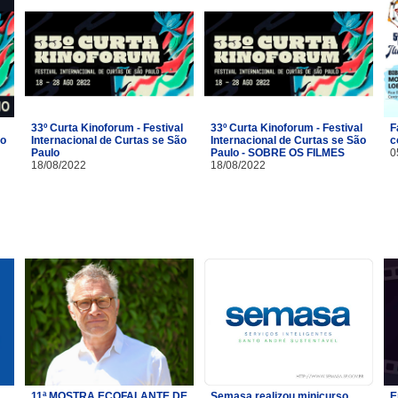
33º Curta Kinoforum - Festival
33º Curta Kinoforum - Festival
F
no
Internacional de Curtas se São
Internacional de Curtas se São
c
Paulo
Paulo - SOBRE OS FILMES
0
18/08/2022
18/08/2022
11ª MOSTRA ECOFALANTE DE
Semasa realizou minicurso
E