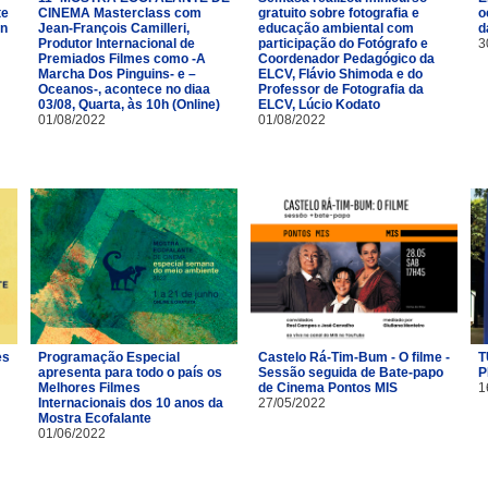
te
CINEMA Masterclass com
gratuito sobre fotografia e
o
ón
Jean-François Camilleri,
educação ambiental com
d
Produtor Internacional de
participação do Fotógrafo e
3
Premiados Filmes como -A
Coordenador Pedagógico da
Marcha Dos Pinguins- e –
ELCV, Flávio Shimoda e do
Oceanos-, acontece no diaa
Professor de Fotografia da
03/08, Quarta, às 10h (Online)
ELCV, Lúcio Kodato
01/08/2022
01/08/2022
es
Programação Especial
Castelo Rá-Tim-Bum - O filme -
T
apresenta para todo o país os
Sessão seguida de Bate-papo
P
Melhores Filmes
de Cinema Pontos MIS
1
Internacionais dos 10 anos da
27/05/2022
Mostra Ecofalante
01/06/2022