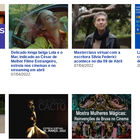
Delicado longa belga Lola e o
Masterclass virtual com a
L
Mar, indicado ao César de
escritora Silvia Federici
c
Melhor Filme Estrangeiro,
acontece no dia 09 de Abril
d
estreia nos cinemas e no
07/04/2022
2
streaming em abril
07/04/2022