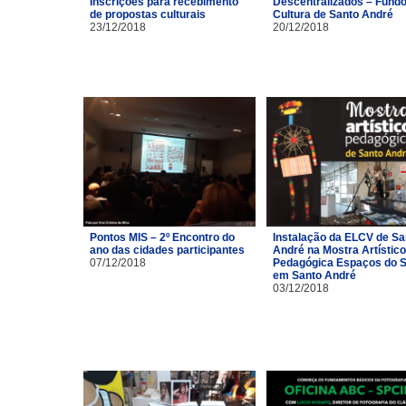
Inscrições para recebimento
Descentralizados – Fundo
de propostas culturais
Cultura de Santo André
23/12/2018
20/12/2018
Pontos MIS – 2º Encontro do
Instalação da ELCV de Sa
ano das cidades participantes
André na Mostra Artístico
07/12/2018
Pedagógica Espaços do S
em Santo André
03/12/2018