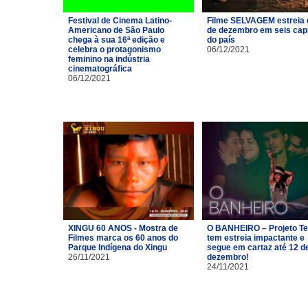
Festival de Cinema Latino-
Filme SELVAGEM estreia 
Americano de São Paulo
de dezembro em seis capi
chega à sua 16ª edição e
do país
celebra o protagonismo
06/12/2021
feminino na indústria
cinematográfica
06/12/2021
XINGU 60 ANOS - Mostra de
O BANHEIRO – Projeto Te
Filmes marca os 60 anos do
tem estreia impactante e
Parque Indígena do Xingu
segue em cartaz até 12 d
26/11/2021
dezembro!
24/11/2021