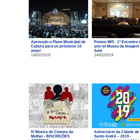
Aprovado o Plano Municipal de
Pontos MIS - 1º Encontro 
Cultura para os próximos 10
ano no Museu da Imagem 
anos!
Som
14/02/2019
14/02/2019
IV Mostra de Cinema da
Aniversário da Cidade de
Mulher - INSCRIÇÕES
Santo André – 2019 -