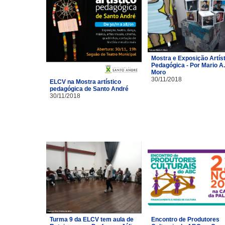
Mostra e Exposição Artíst
Pedagógica - Por Mario A.
Moro
30/11/2018
ELCV na Mostra artístico
pedagógica de Santo André
30/11/2018
Turma 9 da ELCV tem aula de
Encontro de Produtores