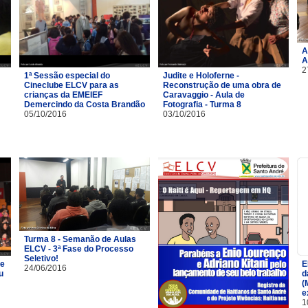
A
A
2
1ª Sessão especial do
Judite e Holoferne -
Cineclube ELCV para as
Reconstrução de uma obra de
crianças da EMEIEF
Caravaggio - Aula de
Demercindo da Costa Brandão
Fotografia - Turma 8
05/10/2016
03/10/2016
Turma 8 - Semanão de Aulas
ELCV - 3ª Fase do Processo
Seletivo!
de
E
24/06/2016
u
d
(
e
1