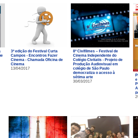
a
3ª edição do Festival Curta
8º Civifilmes – Festival de
ue
Campos - Encontros Fazer
Cinema Independente do
Cinema - Chamada Oficina de
Colégio Civitatis - Projeto de
Cinema
Produção Audiovisual em
13/04/2017
colégio de São Paulo
democratiza o acesso à
P
sétima arte
e
30/03/2017
P
A
p
2