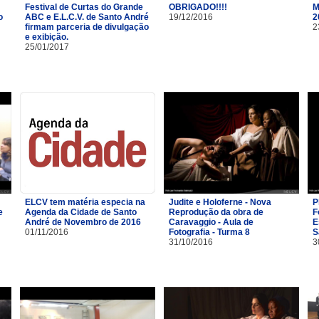
Festival de Curtas do Grande
OBRIGADO!!!!
M
o
ABC e E.L.C.V. de Santo André
19/12/2016
2
firmam parceria de divulgação
2
e exibição.
25/01/2017
ELCV tem matéria especia na
Judite e Holoferne - Nova
P
e
Agenda da Cidade de Santo
Reprodução da obra de
F
André de Novembro de 2016
Caravaggio - Aula de
E
01/11/2016
Fotografia - Turma 8
S
31/10/2016
3