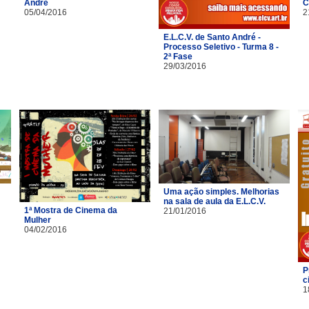
André
C
05/04/2016
2
E.L.C.V. de Santo André -
Processo Seletivo - Turma 8 -
2ª Fase
29/03/2016
Uma ação simples. Melhorias
na sala de aula da E.L.C.V.
1ª Mostra de Cinema da
21/01/2016
Mulher
04/02/2016
P
c
1