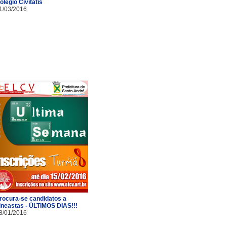
olégio Civitatis
1/03/2016
rocura-se candidatos a
ineastas - ÚLTIMOS DIAS!!!
8/01/2016