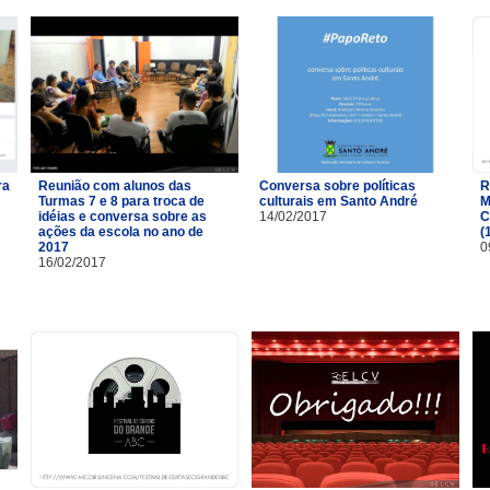
ra
Reunião com alunos das
Conversa sobre políticas
R
Turmas 7 e 8 para troca de
culturais em Santo André
M
idéias e conversa sobre as
14/02/2017
C
ações da escola no ano de
(
2017
0
16/02/2017