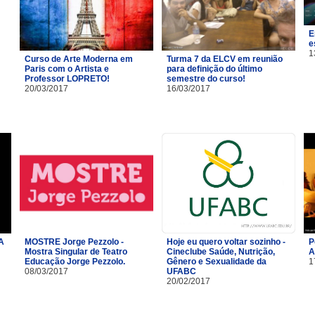
E
e
1
Curso de Arte Moderna em
Turma 7 da ELCV em reunião
Paris com o Artista e
para definição do último
Professor LOPRETO!
semestre do curso!
20/03/2017
16/03/2017
A
MOSTRE Jorge Pezzolo -
Hoje eu quero voltar sozinho -
P
Mostra Singular de Teatro
Cineclube Saúde, Nutrição,
A
Educação Jorge Pezzolo.
Gênero e Sexualidade da
1
08/03/2017
UFABC
20/02/2017