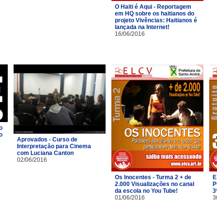
O Haiti é Aqui - Reportagem
em HQ sobre os haitianos do
projeto Vivências: Haitianos é
lançada na Internet!
16/06/2016
o
o
Aprovados - Curso de
Interpretação para Cinema
com Luciana Canton
02/06/2016
Os Inocentes - Turma 2 + de
E
2.000 Visualizações no canal
P
da escola no You Tube!
3
01/06/2016
3