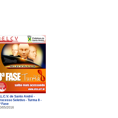
.L.C.V. de Santo André -
rocesso Seletivo - Turma 8 -
ª Fase
0/05/2016