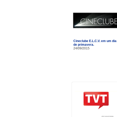
Cineclube E.L.C.V. em um dia
de primavera.
24/09/2015