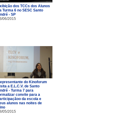
xibição dos TCCs dos Alunos
a Turma 6 no SESC Santo
ndré - SP
3/06/2015
epresentante do Kinoforum
isita a E.L.C.V. de Santo
ndré - Turma 7 para
ormalizar convite para a
articipaçãoo da escola e
eus alunos nas noites de
ino
8/05/2015