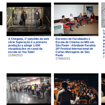
L
T
A
A Chegada, 1º episódio da web
Encontro de Faculdades e
p
série Superação é a primeira
Escola de Cinema no MIS em
p
produção a atingir 1.000
São Paulo - Atividade Paralela
F
visualizações no canal da
26º Festival Internacional de
C
escola no You Tube!
Curtas Metragens de São
P
21/09/2015
Paulo
2
27/08/2015