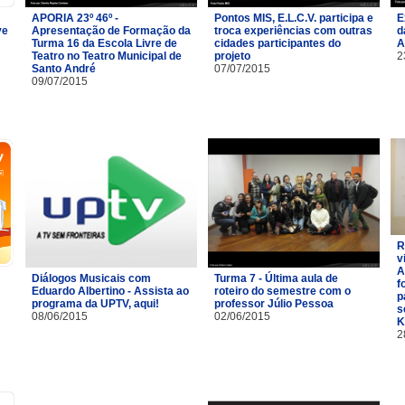
APORIA 23º 46º -
Pontos MIS, E.L.C.V. participa e
E
ve
Apresentação de Formação da
troca experiências com outras
d
Turma 16 da Escola Livre de
cidades participantes do
A
Teatro no Teatro Municipal de
projeto
2
Santo André
07/07/2015
09/07/2015
R
v
A
Diálogos Musicais com
Turma 7 - Última aula de
f
Eduardo Albertino - Assista ao
roteiro do semestre com o
p
programa da UPTV, aqui!
professor Júlio Pessoa
s
08/06/2015
02/06/2015
K
2