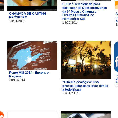
ELCV é selecionada para
participar do Democratizando
da 9° Mostra Cinema e
CHAMADA DE CASTING -
A
Direitos Humanos no
PRÓSPERO
o
Hemisfério Sul.
13/01/2015
A
18/12/2014
1
Ponto MIS 2014 - Encontro
F
Regional
v
28/11/2014
"Cinema ecológico" usa
Z
energia solar para levar filmes
0
a todo Brasil
13/11/2014