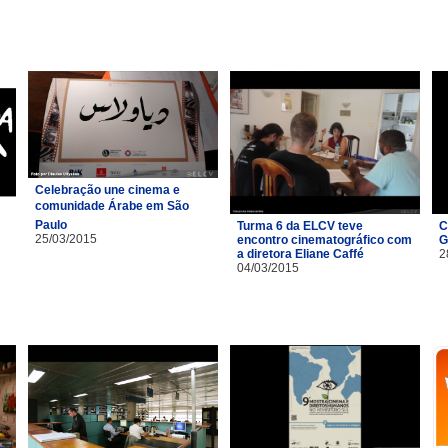
Celebração une cinema e
comunidade Árabe em São
Paulo
Turma 6 da ELCV teve
C
25/03/2015
encontro cinematográfico com
G
a diretora Eliane Caffé
2
04/03/2015