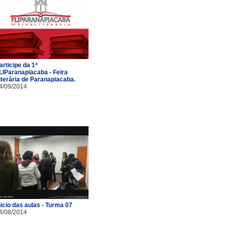
articipe da 1ª
LIParanapiacaba - Feira
iterária de Paranapiacaba.
4/09/2014
nicio das aulas - Turma 07
4/08/2014