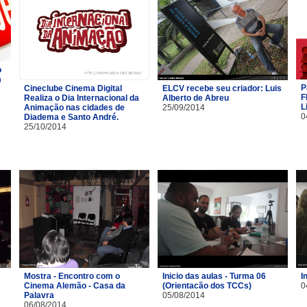
o
m
P
Cineclube Cinema Digital
ELCV recebe seu criador: Luis
F
Realiza o Dia Internacional da
Alberto de Abreu
L
Animação nas cidades de
25/09/2014
0
Diadema e Santo André.
25/10/2014
Mostra - Encontro com o
Inicio das aulas - Turma 06
I
Cinema Alemão - Casa da
(Orientacão dos TCCs)
0
Palavra
05/08/2014
06/08/2014