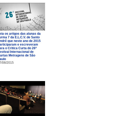
eia os artigos das alunas da
urma 7 da E.L.C.V. de Santo
ndré que neste ano de 2015
articiparam e escreveram
ara o Critica Curta do 26º
estival Internacional de
urtas Metragens de São
aulo
7/08/2015