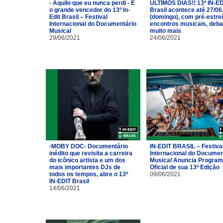
- Aquilo que eu nunca perdi - É
ÚLTIMOS DIAS!! 13º IN-ED
o grande vencedor do 13º In-
Brasil acontece até 27/06
Edit Brasil – Festival
(domingo), com pré-estrei
Internacional do Documentário
encontros musicais, deba
Musical
muito mais
29/06/2021
24/06/2021
-MOBY DOC- Documentário
IN-EDIT BRASIL – Festiva
inédito que revisita a carreira
Internacional do Documen
do icônico artista e um dos
Musical Anuncia Progra
mais importantes DJs de
Oficial de sua 13ª Edição
todos os tempos, abre o 13º
09/06/2021
IN-EDIT Brasil
14/06/2021