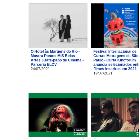
O Hotel às Margens do Rio -
Festival Internacional de
Mostra Pontos MIS Belas
Curtas Metragens de São
Artes | Bate-papo de Cinema -
Paulo - Curta Kinoforum
Parceria ELCV
anuncia selecionados ent
24/07/2021
filmes inscritos em 2021
19/07/2021