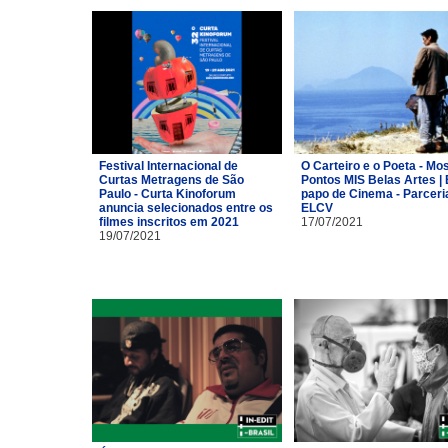
Festival Internacional de
O Carteiro e o Poeta - Mo
Curtas Metragens de São
Pontos MIS Belas Artes | 
Paulo - Curta Kinoforum
papo de Cinema - Parceri
anuncia selecionados entre os
ELCV
filmes inscritos em 2021
17/07/2021
19/07/2021