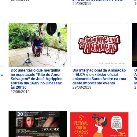
25/09/2019
1
Documentário que mergulha
Dia Internacional da Animação
O
 a
no espetáculo “Rito do Amor
– ELCV é o exibidor oficial
A
Selvagem” de José Agrippino
colocando Santo André na rota
T
estreia dia 16/09 no Cinesesc
deste importante evento
M
às 20h30
29/08/2019
2
12/09/2019