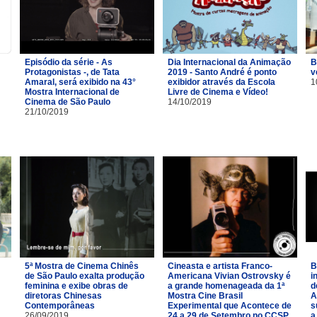
Episódio da série - As
Dia Internacional da Animação
B
Protagonistas -, de Tata
2019 - Santo André é ponto
v
Amaral, será exibido na 43°
exibidor através da Escola
1
Mostra Internacional de
Livre de Cinema e Vídeo!
Cinema de São Paulo
14/10/2019
21/10/2019
5ª Mostra de Cinema Chinês
Cineasta e artista Franco-
B
de São Paulo exalta produção
Americana Vivian Ostrovsky é
i
feminina e exibe obras de
a grande homenageada da 1ª
d
diretoras Chinesas
Mostra Cine Brasil
A
Contemporâneas
Experimental que Acontece de
s
26/09/2019
24 a 29 de Setembro no CCSP
a