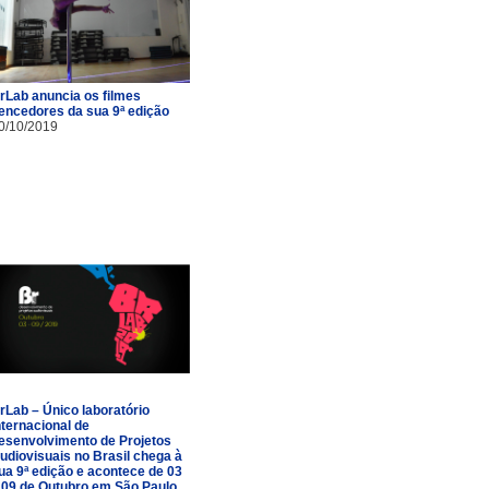
rLab anuncia os filmes
encedores da sua 9ª edição
0/10/2019
rLab – Único laboratório
nternacional de
esenvolvimento de Projetos
udiovisuais no Brasil chega à
ua 9ª edição e acontece de 03
 09 de Outubro em São Paulo