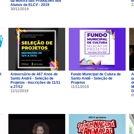
da Mostra das Produções dos
e
Alunos da ELCV - 2019
2
30/11/2019
l
Aniversário de 467 Anos de
Fundo Municipal de Culura de
A
Santo André - Seleção de
Santo Andé - Seleção de
p
Projetos - Inscrições de 11/11
Projetos
d
a 27/12
11/11/2019
M
11/11/2019
D
0