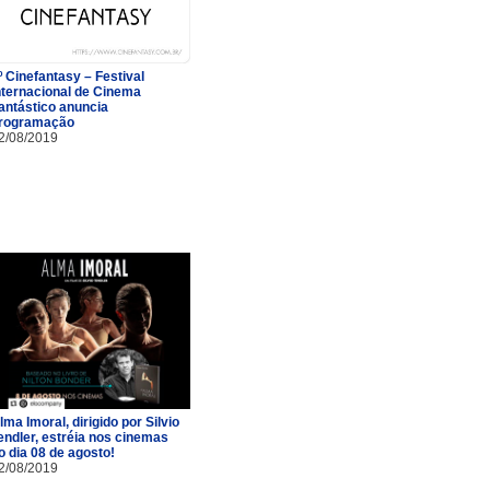
º Cinefantasy – Festival
nternacional de Cinema
antástico anuncia
rogramação
2/08/2019
lma Imoral, dirigido por Silvio
endler, estréia nos cinemas
o dia 08 de agosto!
2/08/2019