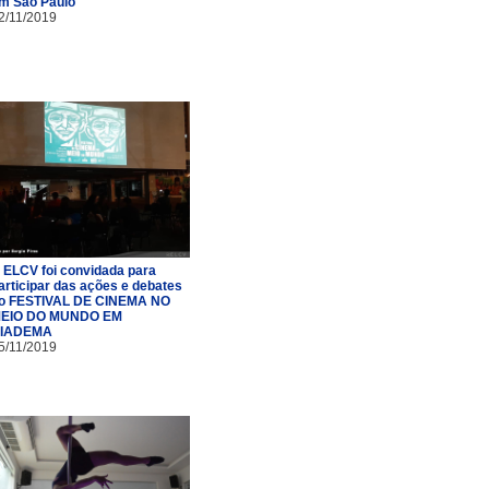
m São Paulo
2/11/2019
 ELCV foi convidada para
articipar das ações e debates
o FESTIVAL DE CINEMA NO
EIO DO MUNDO EM
IADEMA
5/11/2019