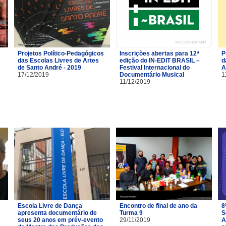
Projetos Político-Pedagógicos
Inscrições abertas para 12ª
P
das Escolas Livres de Artes
edição do IN-EDIT BRASIL –
d
de Santo André - 2019
Festival Internacional do
A
17/12/2019
Documentário Musical
1
11/12/2019
Escola Livre de Dança
Encontro de final de ano da
8
apresenta documentário de
Turma 9
S
seus 20 anos em prév-evento
29/11/2019
A