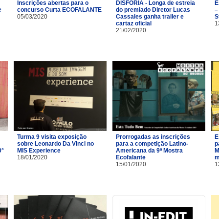
Inscrições abertas para o
DISFORIA - Longa de estreia
E
e
concurso Curta ECOFALANTE
do premiado Diretor Lucas
–
05/03/2020
Cassales ganha trailer e
S
cartaz oficial
1
21/02/2020
Turma 9 visita exposição
Prorrogadas as inscrições
E
sobre Leonardo Da Vinci no
para a competição Latino-
p
0°
MIS Experience
Americana da 9ª Mostra
M
18/01/2020
Ecofalante
m
15/01/2020
1