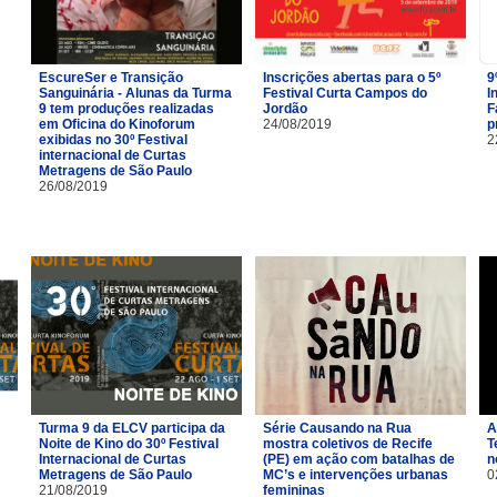
EscureSer e Transição
Inscrições abertas para o 5º
9
Sanguinária - Alunas da Turma
Festival Curta Campos do
I
9 tem produções realizadas
Jordão
F
em Oficina do Kinoforum
24/08/2019
p
exibidas no 30º Festival
2
internacional de Curtas
Metragens de São Paulo
26/08/2019
Turma 9 da ELCV participa da
Série Causando na Rua
A
Noite de Kino do 30º Festival
mostra coletivos de Recife
T
Internacional de Curtas
(PE) em ação com batalhas de
n
Metragens de São Paulo
MC’s e intervenções urbanas
0
21/08/2019
femininas