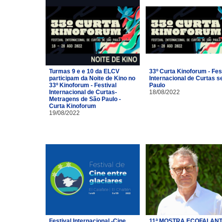
Turmas 9 e e 10 da ELCV
33º Curta Kinoforum - Fes
participam da Noite de Kino no
Internacional de Curtas s
33º Kinoforum - Festival
Paulo
Internacional de Curtas-
18/08/2022
Metragens de São Paulo -
Curta Kinoforum
19/08/2022
Festival Internacional -Cine
11ª MOSTRA ECOFALANT