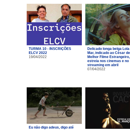
TURMA 10 - INSCRIÇÕES
Delicado longa belga Lola
ELCV 2022
Mar, indicado ao César de
19/04/2022
Melhor Filme Estrangeiro,
estreia nos cinemas e no
streaming em abril
07/04/2022
Eu não digo adeus, digo até