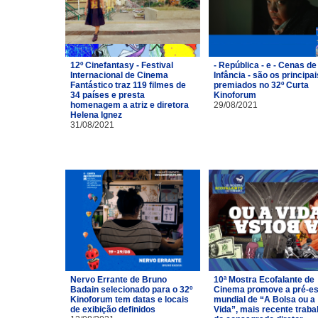
12º Cinefantasy - Festival
- República - e - Cenas de
Internacional de Cinema
Infância - são os principai
Fantástico traz 119 filmes de
premiados no 32º Curta
34 países e presta
Kinoforum
homenagem a atriz e diretora
29/08/2021
Helena Ignez
31/08/2021
Nervo Errante de Bruno
10ª Mostra Ecofalante de
Badain selecionado para o 32º
Cinema promove a pré-es
Kinoforum tem datas e locais
mundial de “A Bolsa ou a
de exibição definidos
Vida”, mais recente traba