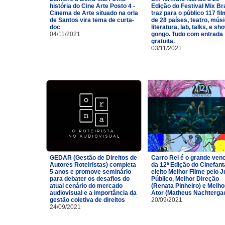
história do Cine Arte Posto 4 -
Edição do Festival Mix Br
Cinema de Arte situado na orla
traz para o público 117 fi
de Santos vira tema de curta-
de 28 países, teatro, músi
doc
literatura, lab, talks, e sh
04/11/2021
gongo. Tudo com entrada
gratuita.
03/11/2021
GEDAR (Gestão de Direitos de
Carro Rei é o grande ven
Autores Roteiristas) completa
da 12ª Edição do Cinefan
5 anos e promove seminário
eleito Melhor Filme pelo J
para debater os desafios do
Público, Melhor Direção
atual cenário do mercado
(Renata Pinheiro) e Melho
audiovisual e a importância da
Ator (Matheus Nachtergae
gestão coletiva de direitos
20/09/2021
24/09/2021