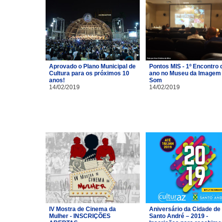
Aprovado o Plano Municipal de
Pontos MIS - 1º Encontro 
Cultura para os próximos 10
ano no Museu da Imagem 
anos!
Som
14/02/2019
14/02/2019
IV Mostra de Cinema da
Aniversário da Cidade de
Mulher - INSCRIÇÕES
Santo André – 2019 -