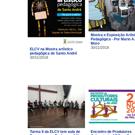
Mostra e Exposição Artíst
Pedagógica - Por Mario A.
Moro
30/11/2018
ELCV na Mostra artístico
pedagógica de Santo André
30/11/2018
Turma 9 da ELCV tem aula de
Encontro de Produtores