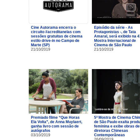
Cine Autorama encerra o
Episódio da série - As
circuito #acreditanelas com
Protagonistas -, de Tata
sessões gratuitas de cinema
Amaral, será exibido na 4
estilo drive-in no Campo de
Mostra Internacional de
Marte (SP)
Cinema de São Paulo
21/10/2019
21/10/2019
Premiado filme “Que Horas
5ª Mostra de Cinema Chi
Ela Volta”, de Anna Muylaert,
de São Paulo exalta prod
ganha livro com sessão de
feminina e exibe obras de
autógrafos
diretoras Chinesas
03/10/2019
Contemporâneas
26/09/2019