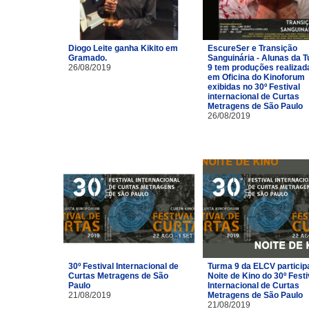
Diogo Leite ganha Kikito em
EscureSer e Transição
Gramado.
Sanguinária - Alunas da 
26/08/2019
9 tem produções realizad
em Oficina do Kinoforum
exibidas no 30º Festival
internacional de Curtas
Metragens de São Paulo
26/08/2019
30º Festival Internacional de
Turma 9 da ELCV particip
Curtas Metragens de São
Noite de Kino do 30º Festi
Paulo
Internacional de Curtas
21/08/2019
Metragens de São Paulo
21/08/2019