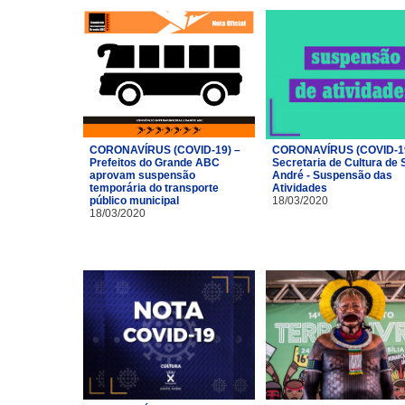
CORONAVÍRUS (COVID-19) –
CORONAVÍRUS (COVID-19
Prefeitos do Grande ABC
Secretaria de Cultura de 
aprovam suspensão
André - Suspensão das
temporária do transporte
Atividades
público municipal
18/03/2020
18/03/2020