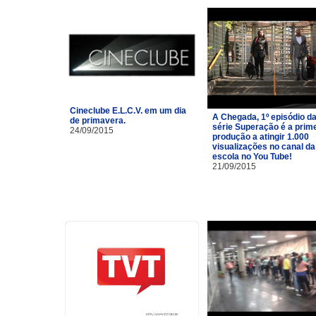
Cineclube E.L.C.V. em um dia
A Chegada, 1º episódio d
de primavera.
série Superação é a prim
24/09/2015
produção a atingir 1.000
visualizações no canal da
escola no You Tube!
21/09/2015