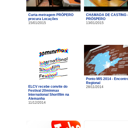
Curta-metragem PRÓPERO
CHAMADA DE CASTING 
procura Locações
PRÓSPERO
15/01/2015
13/01/2015
Ponto MIS 2014 - Encontr
Regional
ELCV recebe convite do
28/11/2014
Festival 20minmax
International Shortfilm na
Alemanha
11/12/2014