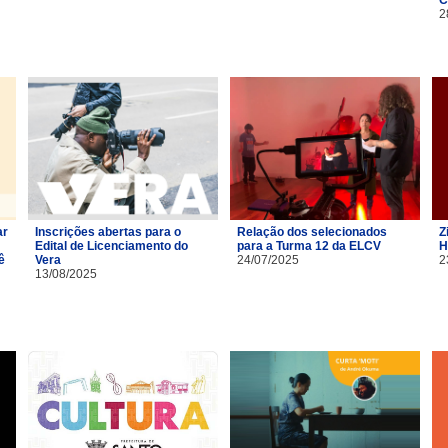
2
ar
Inscrições abertas para o
Relação dos selecionados
Z
Edital de Licenciamento do
para a Turma 12 da ELCV
H
ê
Vera
24/07/2025
2
13/08/2025