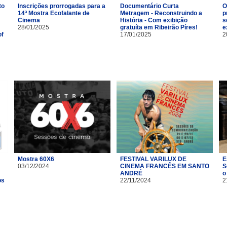
to
Inscrições prorrogadas para a
Documentário Curta
O
14ª Mostra Ecofalante de
Metragem - Reconstruindo a
p
Cinema
História - Com exibição
s
28/01/2025
gratuíta em Ribeirão Píres!
e
of
17/01/2025
2
Mostra 60X6
FESTIVAL VARILUX DE
E
03/12/2024
CINEMA FRANCÊS EM SANTO
S
ANDRÉ
o
os
22/11/2024
2