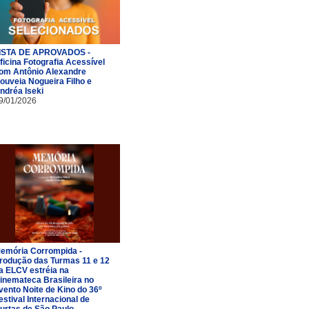
ISTA DE APROVADOS -
ficina Fotografia Acessível
om Antônio Alexandre
ouveia Nogueira Filho e
ndréa Iseki
9/01/2026
emória Corrompida -
rodução das Turmas 11 e 12
a ELCV estréia na
inemateca Brasileira no
vento Noite de Kino do 36º
estival Internacional de
urtas de São Paulo