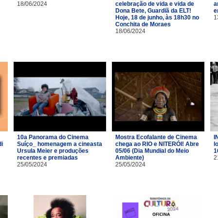
18/06/2024
celebração de vida e vida de
a
Dona Bete, Guardiã da ELT!
e
Hoje, 18 de junho, às 18h30 no
1
Conchita de Moraes
18/06/2024
10a Panorama do Cinema
Mostra Ecofalante de Cinema
I
i
Suíço_ homenagem a cineasta
chega ao RIO e NITERÓI! Abre
l
Ursula Meier e produções
05/06 (Dia Mundial do Meio
1
recentes e premiadas
Ambiente)
2
25/05/2024
25/05/2024