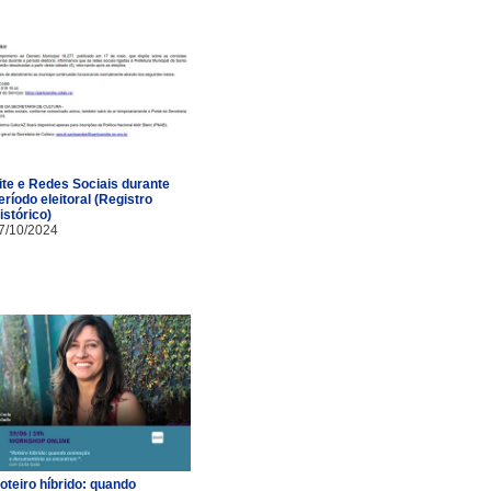
ite e Redes Sociais durante
eríodo eleitoral (Registro
istórico)
7/10/2024
oteiro híbrido: quando