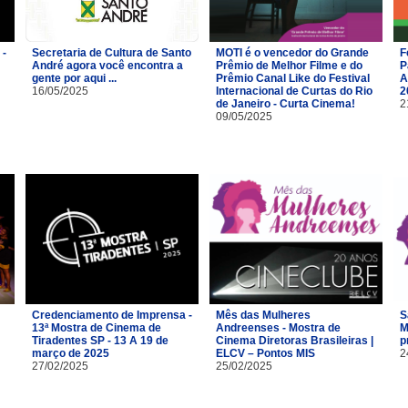
 -
Secretaria de Cultura de Santo
MOTI é o vencedor do Grande
F
André agora você encontra a
Prêmio de Melhor Filme e do
P
gente por aqui ...
Prêmio Canal Like do Festival
A
16/05/2025
Internacional de Curtas do Rio
2
de Janeiro - Curta Cinema!
2
09/05/2025
Credenciamento de Imprensa -
Mês das Mulheres
S
13ª Mostra de Cinema de
Andreenses - Mostra de
M
Tiradentes SP - 13 A 19 de
Cinema Diretoras Brasileiras |
p
março de 2025
ELCV – Pontos MIS
2
27/02/2025
25/02/2025