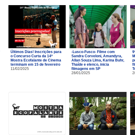
Últimos Dias! Inscrições para
-Lusco-Fusco- Filme com
9
o Concurso Curta da 14ª
Sandra Corveloni, Amandyra,
M
Mostra Ecofalante de Cinema
Allan Souza LIma, Karina Buhr,
p
terminam em 15 de fevereiro
Thaíde e elenco, inicia
f
11/02/2025
filmagens em SP
T
28/01/2025
2