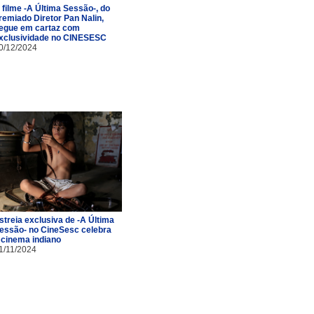
 filme -A Última Sessão-, do
remiado Diretor Pan Nalin,
egue em cartaz com
xclusividade no CINESESC
0/12/2024
streia exclusiva de -A Última
essão- no CineSesc celebra
 cinema indiano
1/11/2024