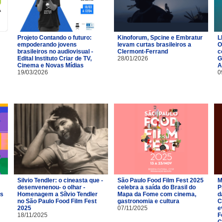
Projeto Contando o futuro:
Kinoforum, Spcine e Embratur
L
empoderando jovens
levam curtas brasileiros a
O
brasileiros no audiovisual -
Clermont-Ferrand
c
Edital Instituto Criar de TV,
28/01/2026
G
Cinema e Novas Mídias
A
19/03/2026
0
Silvio Tendler: o cineasta que -
São Paulo Food Film Fest 2025
M
desenvenenou- o olhar -
celebra a saída do Brasil do
P
es
Homenagem a Sílvio Tendler
Mapa da Fome com cinema,
d
no São Paulo Food Film Fest
gastronomia e cultura
C
2025
07/11/2025
e
18/11/2025
F
C