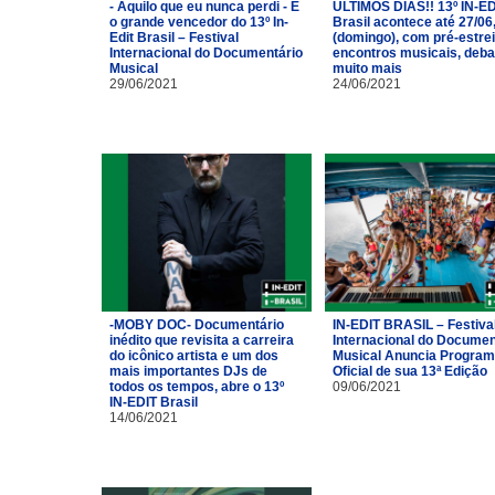
- Aquilo que eu nunca perdi - É
ÚLTIMOS DIAS!! 13º IN-ED
o grande vencedor do 13º In-
Brasil acontece até 27/06
Edit Brasil – Festival
(domingo), com pré-estrei
Internacional do Documentário
encontros musicais, deba
Musical
muito mais
29/06/2021
24/06/2021
-MOBY DOC- Documentário
IN-EDIT BRASIL – Festiva
inédito que revisita a carreira
Internacional do Documen
do icônico artista e um dos
Musical Anuncia Progra
mais importantes DJs de
Oficial de sua 13ª Edição
todos os tempos, abre o 13º
09/06/2021
IN-EDIT Brasil
14/06/2021