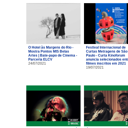
O Hotel às Margens do Rio -
Festival Internacional de
Mostra Pontos MIS Belas
Curtas Metragens de São
Artes | Bate-papo de Cinema -
Paulo - Curta Kinoforum
Parceria ELCV
anuncia selecionados ent
24/07/2021
filmes inscritos em 2021
19/07/2021