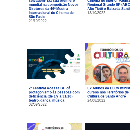
selvagem- faz sua première
Cinema do Interior Paulist
mundial na competição Novos
Regional Grande SP (ABC
Diretores da 46ª Mostra
Alto Tietê e Baixada Santi
Internacional de Cinema de
13/10/2022
São Paulo
21/10/2022
2ª Festival Acessa BH dá
Ex Alunos da ELCV minis
protagonismo às pessoas com
cursos nos Territórios de
deficiência (de 1/7 a 31/10) _
Cultura de Santo André
teatro, dança, música
24/08/2022
02/09/2022