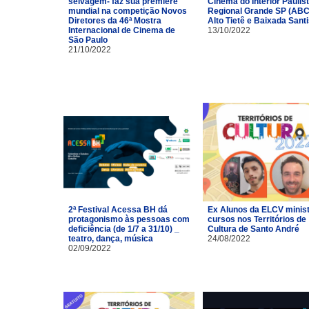
selvagem- faz sua première
Cinema do Interior Paulist
mundial na competição Novos
Regional Grande SP (ABC
Diretores da 46ª Mostra
Alto Tietê e Baixada Santi
Internacional de Cinema de
13/10/2022
São Paulo
21/10/2022
2ª Festival Acessa BH dá
Ex Alunos da ELCV minis
protagonismo às pessoas com
cursos nos Territórios de
deficiência (de 1/7 a 31/10) _
Cultura de Santo André
teatro, dança, música
24/08/2022
02/09/2022