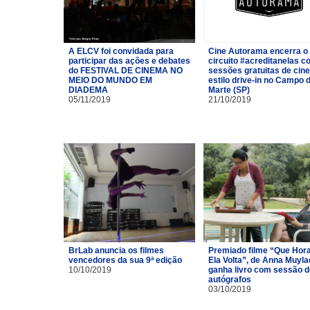
A ELCV foi convidada para
Cine Autorama encerra o
participar das ações e debates
circuito #acreditanelas 
do FESTIVAL DE CINEMA NO
sessões gratuitas de cin
MEIO DO MUNDO EM
estilo drive-in no Campo 
DIADEMA
Marte (SP)
05/11/2019
21/10/2019
BrLab anuncia os filmes
Premiado filme “Que Hor
vencedores da sua 9ª edição
Ela Volta”, de Anna Muyla
10/10/2019
ganha livro com sessão d
autógrafos
03/10/2019