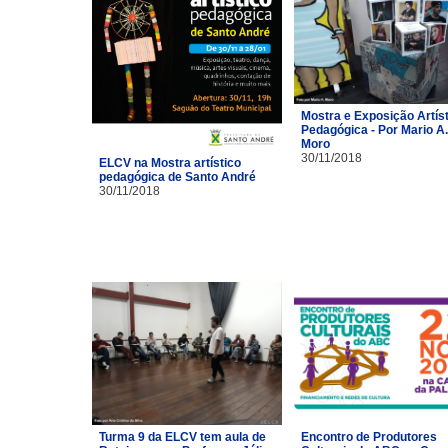
Mostra e Exposição Artíst
Pedagógica - Por Mario A.
Moro
30/11/2018
ELCV na Mostra artístico
pedagógica de Santo André
30/11/2018
Turma 9 da ELCV tem aula de
Encontro de Produtores