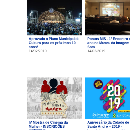
Aprovado o Plano Municipal de
Pontos MIS - 1º Encontro 
Cultura para os próximos 10
ano no Museu da Imagem 
anos!
Som
14/02/2019
14/02/2019
IV Mostra de Cinema da
Aniversário da Cidade de
Mulher - INSCRIÇÕES
Santo André – 2019 -