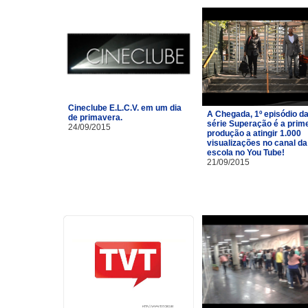
Cineclube E.L.C.V. em um dia
A Chegada, 1º episódio d
de primavera.
série Superação é a prim
24/09/2015
produção a atingir 1.000
visualizações no canal da
escola no You Tube!
21/09/2015