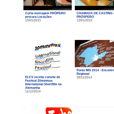
Curta-metragem PRÓPERO
CHAMADA DE CASTING 
procura Locações
PRÓSPERO
15/01/2015
13/01/2015
Ponto MIS 2014 - Encontr
Regional
ELCV recebe convite do
28/11/2014
Festival 20minmax
International Shortfilm na
Alemanha
11/12/2014