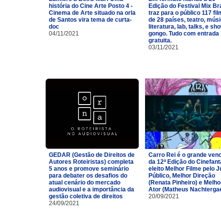
história do Cine Arte Posto 4 -
Edição do Festival Mix Br
Cinema de Arte situado na orla
traz para o público 117 fi
de Santos vira tema de curta-
de 28 países, teatro, músi
doc
literatura, lab, talks, e sh
04/11/2021
gongo. Tudo com entrada
gratuita.
03/11/2021
GEDAR (Gestão de Direitos de
Carro Rei é o grande ven
Autores Roteiristas) completa
da 12ª Edição do Cinefan
5 anos e promove seminário
eleito Melhor Filme pelo J
para debater os desafios do
Público, Melhor Direção
atual cenário do mercado
(Renata Pinheiro) e Melho
audiovisual e a importância da
Ator (Matheus Nachtergae
gestão coletiva de direitos
20/09/2021
24/09/2021