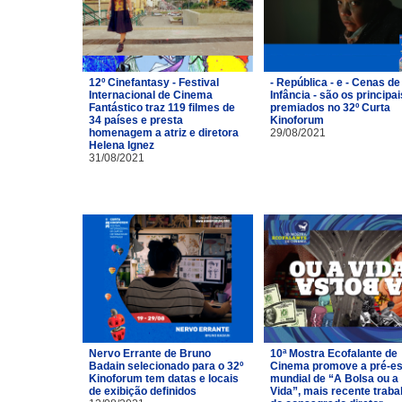
12º Cinefantasy - Festival
- República - e - Cenas de
Internacional de Cinema
Infância - são os principai
Fantástico traz 119 filmes de
premiados no 32º Curta
34 países e presta
Kinoforum
homenagem a atriz e diretora
29/08/2021
Helena Ignez
31/08/2021
Nervo Errante de Bruno
10ª Mostra Ecofalante de
Badain selecionado para o 32º
Cinema promove a pré-es
Kinoforum tem datas e locais
mundial de “A Bolsa ou a
de exibição definidos
Vida”, mais recente traba