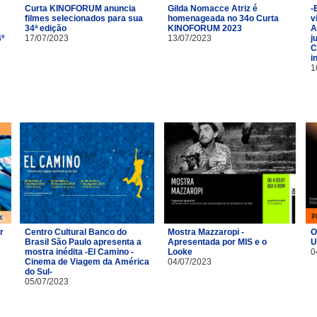
Curta KINOFORUM anuncia
Gilda Nomacce Atriz é
-
filmes selecionados para sua
homenageada no 34o Curta
v
34ª edição
KINOFORUM 2023
A
4º
17/07/2023
13/07/2023
j
C
i
1
r
Centro Cultural Banco do
Mostra Mazzaropi -
O
Brasil São Paulo apresenta a
Apresentada por MIS e o
U
m
mostra inédita -El Camino -
Looke
0
Cinema de Viagem da América
04/07/2023
do Sul-
05/07/2023