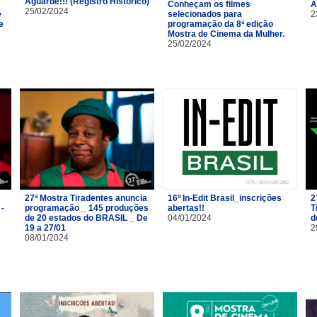
Aguarde!!! (Registro Histórico)
Conheçam os filmes
A
25/02/2024
e
selecionados para
2
e
programação da 8ª edição
Mostra de Cinema da Mulher.
25/02/2024
27ª Mostra Tiradentes anuncia
16º In-Edit Brasil_inscrições
2
 -
programação _ 145 produções
abertas!!
T
de 20 estados do BRASIL _ De
04/01/2024
d
19 a 27/01
2
08/01/2024