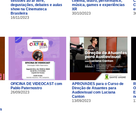
sessões ao ar livre,
cinema, teatro, performance,
C
degustações, debates e aulas
música, games e experiências
C
show na Cinemateca
XR
e
Brasileira
30/10/2023
3
16/11/2023
OFICINA DE VIDEOCAST com
APROVADES para o Curso de
R
Pablo Paternostro
Direção de Atuantes para
O
26/09/2023
Audiovisual com Luciana
E
Canton
n
13/09/2023
1
es