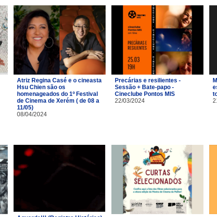
Atriz Regina Casé e o cineasta
Precárias e resilientes -
M
Hsu Chien são os
Sessão + Bate-papo -
e
homenageados do 1º Festival
Cineclube Pontos MIS
t
de Cinema de Xerém ( de 08 a
22/03/2024
2
11/05)
08/04/2024