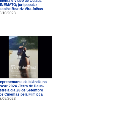
inema e Vídeo de Cuiabá
INEMATO; júri popular
scolhe Beatriz Vira-folhas
0/10/2023
epresentante da Islândia no
scar 2024 -Terra de Deus-
streia dia 28 de Setembro
os Cinemas pela Filmicca
3/09/2023