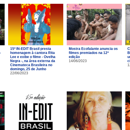
15º IN-EDIT Brasil presta
Mostra Ecofalante anuncia os
C
-
homenagem à cantora Rita
filmes premiados na 12ª
B
Lee e exibe o filme - Ovelha
edição
u
Negra -, na área externa da
14/06/2023
c
Cinemateca Brasileira no
1
domingo, 25 de Junho
22/06/2023