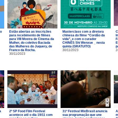
ro
Estão abertas as inscrições
Masterclass com a diretora
C
para recebimento de filmes
chinesa do filme “Cordão da
I
para VIII Mostra de Cinema da
vida”, e com o curador
F
Mulher, do coletivo Baciada
CHINÊS Shi Wenxue _ nesta
E
das Mulheres do Juquery, de
quinta (GRATUITO)
p
Franco da Rocha.
30/11/2023
2
30/11/2023
a
2º SP Food Film Festival
31º Festival MixBrasil anuncia
A
acontece até o dia 19/11 com
sua programação que une
m