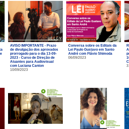
AVISO IMPORTANTE - Prazo
Conversa sobre os Editais da
R
ta
de divulgação dos aprovados
Lei Paulo Gustavo em Santo
A
de
prorrogado para o dia 13-09-
André com Flávio Shimoda
p
2023 - Curso de Direção de
06/09/2023
1
Atuantes para Audiovisual
C
com Luciana Canton
3
10/09/2023