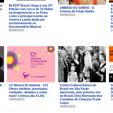
5a
IN-EDIT Brasil chega à sua 15ª
A
UMBIGO DO SONHO - O
os
Edição com cerca de 70 títulos
E
Cinema de Paula Gaitán
na programação e se firma
F
04/06/2023
como o principal evento na
d
América Latina dedicado
C
exclusivamente ao
A
Documentário Musical
R
05/06/2023
2
l,
12ª Mostra Ecofalante - 101
Centro Cultural Banco do
A
Filmes inéditos, premiados,
Brasil em São Paulo
B
raridades, debates e muito
apresenta, pela primeira vez
O
mais! Começa dia 31.05)
no Brasil, Uma Retrospectiva
O
18/05/2023
Completa do Cineasta Frank
1
Capra
18/05/2023