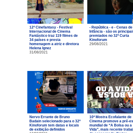
12º Cinefantasy - Festival
- República - e - Cenas de
Internacional de Cinema
Infância - são os principai
Fantástico traz 119 filmes de
premiados no 32º Curta
34 países e presta
Kinoforum
homenagem a atriz e diretora
29/08/2021
Helena Ignez
31/08/2021
Nervo Errante de Bruno
10ª Mostra Ecofalante de
Badain selecionado para o 32º
Cinema promove a pré-es
Kinoforum tem datas e locais
mundial de “A Bolsa ou a
de exibição definidos
Vida”, mais recente traba