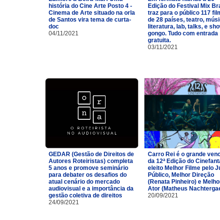
história do Cine Arte Posto 4 -
Edição do Festival Mix Br
Cinema de Arte situado na orla
traz para o público 117 fi
de Santos vira tema de curta-
de 28 países, teatro, músi
doc
literatura, lab, talks, e sh
04/11/2021
gongo. Tudo com entrada
gratuita.
03/11/2021
GEDAR (Gestão de Direitos de
Carro Rei é o grande ven
Autores Roteiristas) completa
da 12ª Edição do Cinefan
5 anos e promove seminário
eleito Melhor Filme pelo J
para debater os desafios do
Público, Melhor Direção
atual cenário do mercado
(Renata Pinheiro) e Melho
audiovisual e a importância da
Ator (Matheus Nachtergae
gestão coletiva de direitos
20/09/2021
24/09/2021