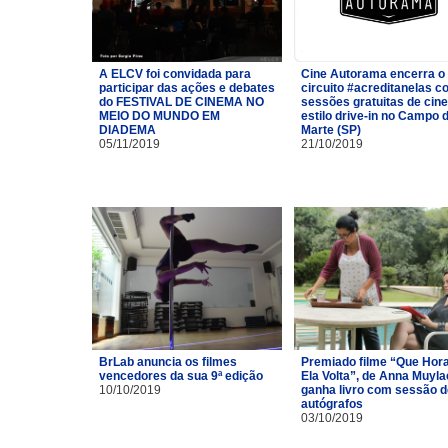
A ELCV foi convidada para
Cine Autorama encerra o
participar das ações e debates
circuito #acreditanelas 
do FESTIVAL DE CINEMA NO
sessões gratuitas de cin
MEIO DO MUNDO EM
estilo drive-in no Campo 
DIADEMA
Marte (SP)
05/11/2019
21/10/2019
BrLab anuncia os filmes
Premiado filme “Que Hor
vencedores da sua 9ª edição
Ela Volta”, de Anna Muyla
10/10/2019
ganha livro com sessão d
autógrafos
03/10/2019