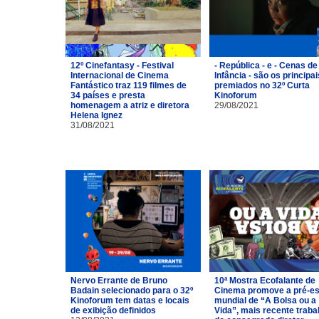
12º Cinefantasy - Festival
- República - e - Cenas de
Internacional de Cinema
Infância - são os principai
Fantástico traz 119 filmes de
premiados no 32º Curta
34 países e presta
Kinoforum
homenagem a atriz e diretora
29/08/2021
Helena Ignez
31/08/2021
Nervo Errante de Bruno
10ª Mostra Ecofalante de
Badain selecionado para o 32º
Cinema promove a pré-es
Kinoforum tem datas e locais
mundial de “A Bolsa ou a
de exibição definidos
Vida”, mais recente traba