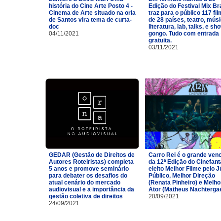
história do Cine Arte Posto 4 -
Edição do Festival Mix Br
Cinema de Arte situado na orla
traz para o público 117 fi
de Santos vira tema de curta-
de 28 países, teatro, músi
doc
literatura, lab, talks, e sh
04/11/2021
gongo. Tudo com entrada
gratuita.
03/11/2021
GEDAR (Gestão de Direitos de
Carro Rei é o grande ven
Autores Roteiristas) completa
da 12ª Edição do Cinefan
5 anos e promove seminário
eleito Melhor Filme pelo J
para debater os desafios do
Público, Melhor Direção
atual cenário do mercado
(Renata Pinheiro) e Melho
audiovisual e a importância da
Ator (Matheus Nachtergae
gestão coletiva de direitos
20/09/2021
24/09/2021