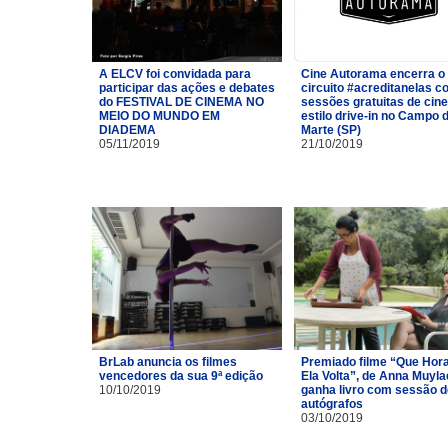
A ELCV foi convidada para
Cine Autorama encerra o
participar das ações e debates
circuito #acreditanelas 
do FESTIVAL DE CINEMA NO
sessões gratuitas de cin
MEIO DO MUNDO EM
estilo drive-in no Campo 
DIADEMA
Marte (SP)
05/11/2019
21/10/2019
BrLab anuncia os filmes
Premiado filme “Que Hor
vencedores da sua 9ª edição
Ela Volta”, de Anna Muyla
10/10/2019
ganha livro com sessão d
autógrafos
03/10/2019