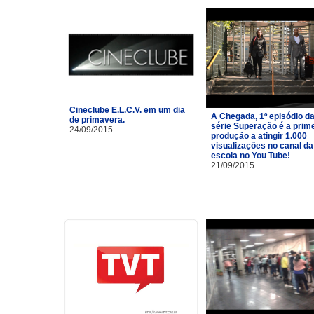
Cineclube E.L.C.V. em um dia
A Chegada, 1º episódio d
de primavera.
série Superação é a prim
24/09/2015
produção a atingir 1.000
visualizações no canal da
escola no You Tube!
21/09/2015