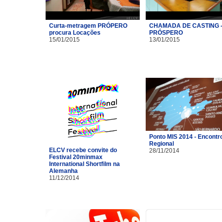
Curta-metragem PRÓPERO
CHAMADA DE CASTING 
procura Locações
PRÓSPERO
15/01/2015
13/01/2015
Ponto MIS 2014 - Encontr
Regional
ELCV recebe convite do
28/11/2014
Festival 20minmax
International Shortfilm na
Alemanha
11/12/2014