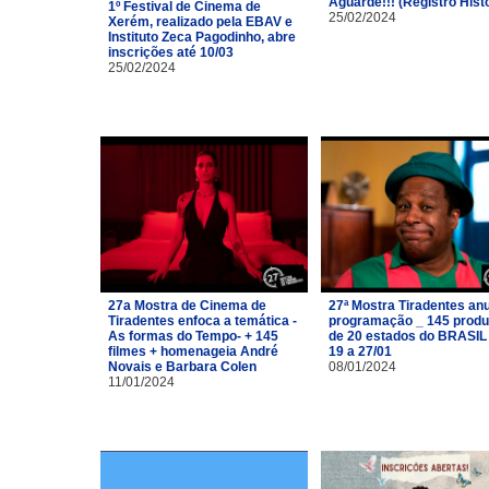
Aguarde!!! (Registro Hist
1º Festival de Cinema de
25/02/2024
Xerém, realizado pela EBAV e
Instituto Zeca Pagodinho, abre
inscrições até 10/03
25/02/2024
27a Mostra de Cinema de
27ª Mostra Tiradentes an
Tiradentes enfoca a temática -
programação _ 145 prod
As formas do Tempo- + 145
de 20 estados do BRASIL
filmes + homenageia André
19 a 27/01
Novais e Barbara Colen
08/01/2024
11/01/2024