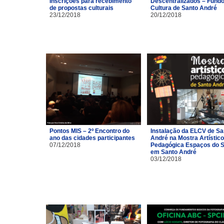
Inscrições para recebimento
Descentralizados – Fundo
de propostas culturais
Cultura de Santo André
23/12/2018
20/12/2018
Pontos MIS – 2º Encontro do
Instalação da ELCV de Sa
ano das cidades participantes
André na Mostra Artístico
07/12/2018
Pedagógica Espaços do S
em Santo André
03/12/2018