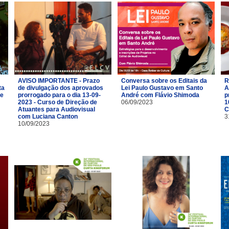
AVISO IMPORTANTE - Prazo
Conversa sobre os Editais da
R
ta
de divulgação dos aprovados
Lei Paulo Gustavo em Santo
A
de
prorrogado para o dia 13-09-
André com Flávio Shimoda
p
2023 - Curso de Direção de
06/09/2023
1
Atuantes para Audiovisual
C
com Luciana Canton
3
10/09/2023