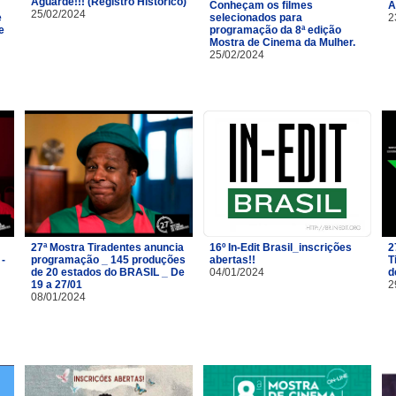
Aguarde!!! (Registro Histórico)
Conheçam os filmes
A
25/02/2024
e
selecionados para
2
e
programação da 8ª edição
Mostra de Cinema da Mulher.
25/02/2024
27ª Mostra Tiradentes anuncia
16º In-Edit Brasil_inscrições
2
 -
programação _ 145 produções
abertas!!
T
de 20 estados do BRASIL _ De
04/01/2024
d
19 a 27/01
2
08/01/2024