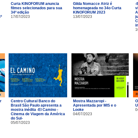
Curta KINOFORUM anuncia
Gilda Nomacce Atriz é
-
filmes selecionados para sua
homenageada no 34o Curta
v
34ª edição
KINOFORUM 2023
A
4º
17/07/2023
13/07/2023
j
C
i
1
r
Centro Cultural Banco do
Mostra Mazzaropi -
O
Brasil São Paulo apresenta a
Apresentada por MIS e o
U
m
mostra inédita -El Camino -
Looke
0
Cinema de Viagem da América
04/07/2023
do Sul-
05/07/2023