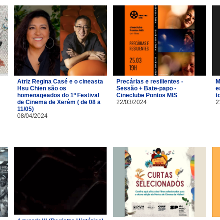
Atriz Regina Casé e o cineasta
Precárias e resilientes -
M
Hsu Chien são os
Sessão + Bate-papo -
e
homenageados do 1º Festival
Cineclube Pontos MIS
t
de Cinema de Xerém ( de 08 a
22/03/2024
2
11/05)
08/04/2024