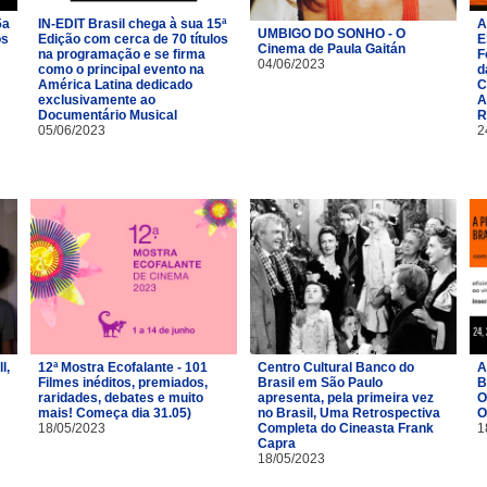
5a
IN-EDIT Brasil chega à sua 15ª
A
UMBIGO DO SONHO - O
os
Edição com cerca de 70 títulos
E
Cinema de Paula Gaitán
na programação e se firma
F
04/06/2023
como o principal evento na
d
América Latina dedicado
C
exclusivamente ao
A
Documentário Musical
R
05/06/2023
2
l,
12ª Mostra Ecofalante - 101
Centro Cultural Banco do
A
Filmes inéditos, premiados,
Brasil em São Paulo
B
raridades, debates e muito
apresenta, pela primeira vez
O
mais! Começa dia 31.05)
no Brasil, Uma Retrospectiva
O
18/05/2023
Completa do Cineasta Frank
1
Capra
18/05/2023