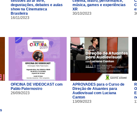
sessões ao ar livre,
cinema, teatro, performance,
C
degustações, debates e aulas
música, games e experiências
C
show na Cinemateca
XR
e
Brasileira
30/10/2023
3
16/11/2023
OFICINA DE VIDEOCAST com
APROVADES para o Curso de
R
Pablo Paternostro
Direção de Atuantes para
O
26/09/2023
Audiovisual com Luciana
E
Canton
n
13/09/2023
1
es