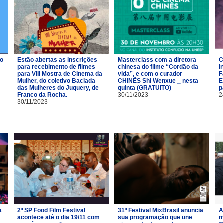
ro
Estão abertas as inscrições
Masterclass com a diretora
C
para recebimento de filmes
chinesa do filme “Cordão da
I
para VIII Mostra de Cinema da
vida”, e com o curador
F
Mulher, do coletivo Baciada
CHINÊS Shi Wenxue _ nesta
E
das Mulheres do Juquery, de
quinta (GRATUITO)
p
Franco da Rocha.
30/11/2023
2
30/11/2023
a
2º SP Food Film Festival
31º Festival MixBrasil anuncia
A
acontece até o dia 19/11 com
sua programação que une
m