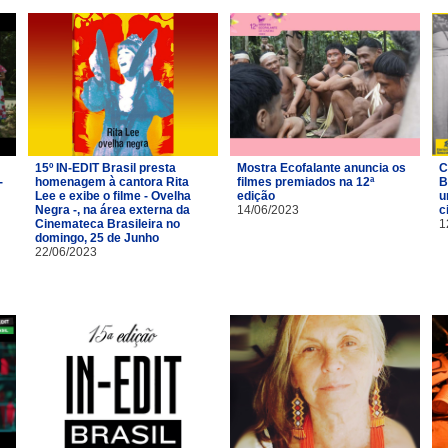
15º IN-EDIT Brasil presta
Mostra Ecofalante anuncia os
C
-
homenagem à cantora Rita
filmes premiados na 12ª
B
Lee e exibe o filme - Ovelha
edição
u
Negra -, na área externa da
14/06/2023
c
Cinemateca Brasileira no
1
domingo, 25 de Junho
22/06/2023