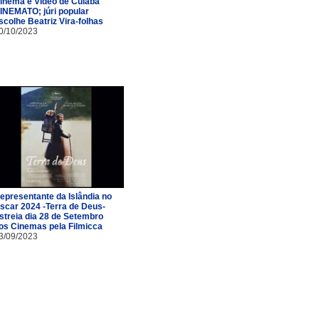
inema e Vídeo de Cuiabá
INEMATO; júri popular
scolhe Beatriz Vira-folhas
0/10/2023
epresentante da Islândia no
scar 2024 -Terra de Deus-
streia dia 28 de Setembro
os Cinemas pela Filmicca
3/09/2023