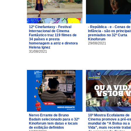
12º Cinefantasy - Festival
- República - e - Cenas de
Internacional de Cinema
Infância - são os principai
Fantástico traz 119 filmes de
premiados no 32º Curta
34 países e presta
Kinoforum
homenagem a atriz e diretora
29/08/2021
Helena Ignez
31/08/2021
Nervo Errante de Bruno
10ª Mostra Ecofalante de
Badain selecionado para o 32º
Cinema promove a pré-es
Kinoforum tem datas e locais
mundial de “A Bolsa ou a
de exibição definidos
Vida”, mais recente traba