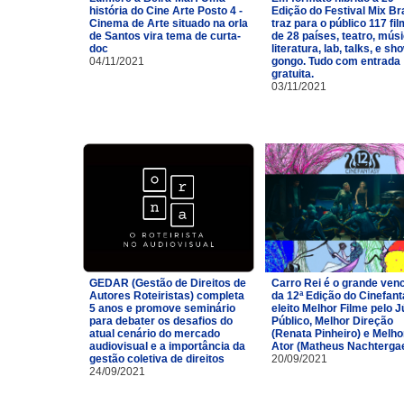
história do Cine Arte Posto 4 -
Edição do Festival Mix Br
Cinema de Arte situado na orla
traz para o público 117 fi
de Santos vira tema de curta-
de 28 países, teatro, músi
doc
literatura, lab, talks, e sh
04/11/2021
gongo. Tudo com entrada
gratuita.
03/11/2021
GEDAR (Gestão de Direitos de
Carro Rei é o grande ven
Autores Roteiristas) completa
da 12ª Edição do Cinefan
5 anos e promove seminário
eleito Melhor Filme pelo J
para debater os desafios do
Público, Melhor Direção
atual cenário do mercado
(Renata Pinheiro) e Melho
audiovisual e a importância da
Ator (Matheus Nachtergae
gestão coletiva de direitos
20/09/2021
24/09/2021