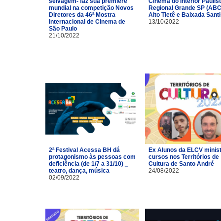
selvagem- faz sua première
Cinema do Interior Paulist
mundial na competição Novos
Regional Grande SP (ABC
Diretores da 46ª Mostra
Alto Tietê e Baixada Santi
Internacional de Cinema de
13/10/2022
São Paulo
21/10/2022
2ª Festival Acessa BH dá
Ex Alunos da ELCV minis
protagonismo às pessoas com
cursos nos Territórios de
deficiência (de 1/7 a 31/10) _
Cultura de Santo André
teatro, dança, música
24/08/2022
02/09/2022